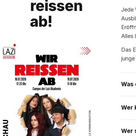
reissen
Jede 
ab!
Ausbi
Eröff
Alles 
Das Er
junge
Was 
Wer 
Wer s