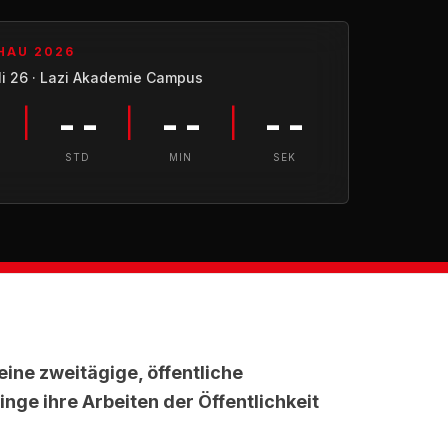
HAU 2026
uli 26 · Lazi Akademie Campus
--
--
--
|
|
|
STD
MIN
SEK
eine zweitägige, öffentliche
nge ihre Arbeiten der Öffentlichkeit