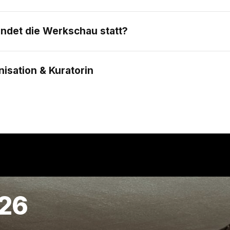
indet die Werkschau statt?
isation & Kuratorin
026