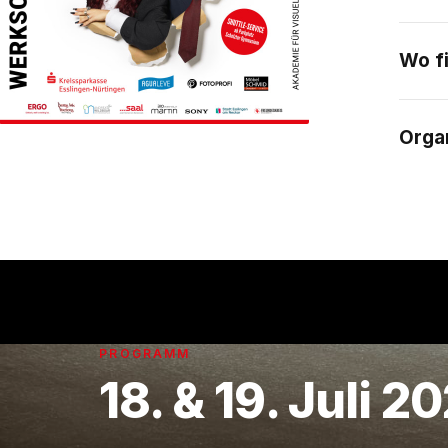
Wo f
Organ
PROGRAMM
18. & 19. Juli 2