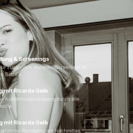
llung & Screenings
ke zugänglich. Kurzfilm-Screenings im
n Betrieb.
g mit Ricarda Geib
er Ausstellungsrundgang durch alle
eiche.
g mit Ricarda Geib
 geführter Rundgang am Nachmittag.