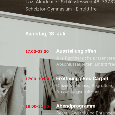
Lazi Akademie · Schlösslesweg 48, 73732 E
Schelztor-Gymnasium · Eintritt frei
Samstag, 18. Juli
Ausstellung offen
17:00–23:00
Alle Fachbereiche präsentiere
Abschlussarbeiten. Eintritt frei
Eröffnung / Red Carpet
17:00–19:00
Offizieller Einlass, Begrüßung
Ausstellungseröffnung.
Abendprogramm
19:00–21:00
Reden, Awards und Ehrungen