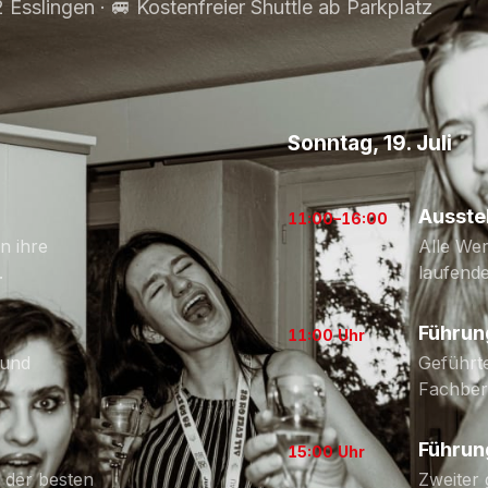
sslingen · 🚐 Kostenfreier Shuttle ab Parkplatz
Sonntag, 19. Juli
Ausste
11:00–16:00
n ihre
Alle Wer
.
laufende
Führun
11:00 Uhr
 und
Geführt
Fachber
Führun
15:00 Uhr
 der besten
Zweiter