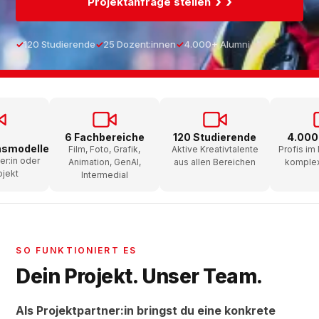
›
Projektanfrage stellen
120 Studierende
25 Dozent:innen
4.000+ Alumni
6 Fachbereiche
120 Studierende
4.000
nsmodelle
Film, Foto, Grafik,
Aktive Kreativtalente
Profis im
er:in oder
Animation, GenAI,
aus allen Bereichen
komplex
ojekt
Intermedial
SO FUNKTIONIERT ES
Dein Projekt. Unser Team.
Als Projektpartner:in bringst du eine konkrete