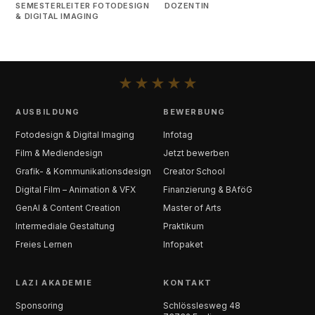
SEMESTERLEITER FOTODESIGN
DOZENTIN
& DIGITAL IMAGING
★
★
★
★
★
AUSBILDUNG
BEWERBUNG
Fotodesign & Digital Imaging
Infotag
Film & Mediendesign
Jetzt bewerben
Grafik- & Kommunikationsdesign
Creator School
Digital Film – Animation & VFX
Finanzierung & BAföG
GenAI & Content Creation
Master of Arts
Intermediale Gestaltung
Praktikum
Freies Lernen
Infopaket
LAZI AKADEMIE
KONTAKT
Sponsoring
Schlösslesweg 48