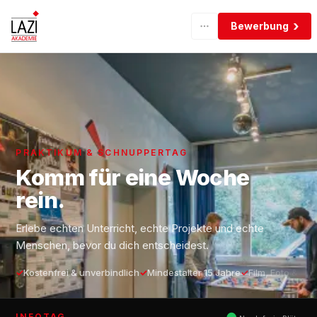
Bewerbung
PRAKTIKUM & SCHNUPPERTAG
Komm für eine Woche
rein.
Erlebe echten Unterricht, echte Projekte und echte
Menschen, bevor du dich entscheidest.
Kostenfrei & unverbindlich
Mindestalter 15 Jahre
Film, Foto & Gra
INFOTAG