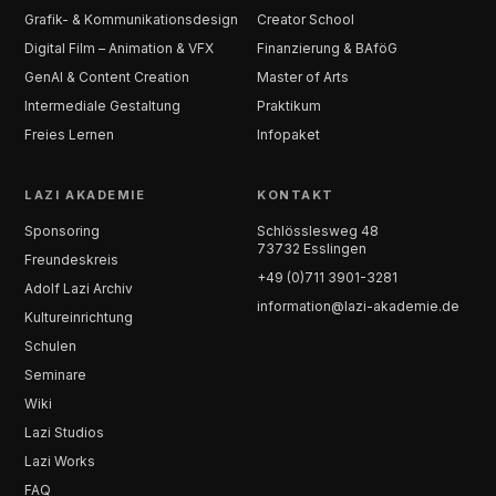
Grafik- & Kommunikationsdesign
Creator School
Digital Film – Animation & VFX
Finanzierung & BAföG
GenAI & Content Creation
Master of Arts
Intermediale Gestaltung
Praktikum
Freies Lernen
Infopaket
LAZI AKADEMIE
KONTAKT
Sponsoring
Schlösslesweg 48
73732 Esslingen
Freundeskreis
+49 (0)711 3901-3281
Adolf Lazi Archiv
information@lazi-akademie.de
Kultureinrichtung
Schulen
Seminare
Wiki
Lazi Studios
Lazi Works
FAQ