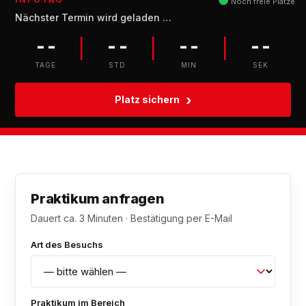
●
Noch freie Plätze
Nächster Termin wird geladen …
--
--
--
--
|
|
|
TAGE
STD
MIN
SEK
›
Platz sichern
Praktikum anfragen
Dauert ca. 3 Minuten · Bestätigung per E-Mail
Art des Besuchs
Praktikum im Bereich