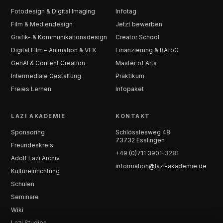
Fotodesign & Digital Imaging
Infotag
Film & Mediendesign
Jetzt bewerben
Grafik- & Kommunikationsdesign
Creator School
Digital Film – Animation & VFX
Finanzierung & BAföG
GenAI & Content Creation
Master of Arts
Intermediale Gestaltung
Praktikum
Freies Lernen
Infopaket
LAZI AKADEMIE
KONTAKT
Sponsoring
Schlösslesweg 48
73732 Esslingen
Freundeskreis
+49 (0)711 3901-3281
Adolf Lazi Archiv
information@lazi-akademie.de
Kultureinrichtung
Schulen
Seminare
Wiki
Lazi Studios