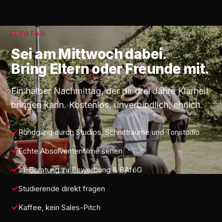
INFOTAG
Sei am
Mittwoch
dabei.
Bring Eltern oder Freunde mit.
Ein halber Nachmittag, der dir drei Jahre Klarheit
bringen kann. Kostenlos, unverbindlich, ehrlich.
Rundgang durch Studios, Schnitträume und Tonstudio
Echte Absolventenfilme sehen
1:1-Beratung zu Bewerbung & BAföG
Studierende direkt fragen
Kaffee, kein Sales-Pitch