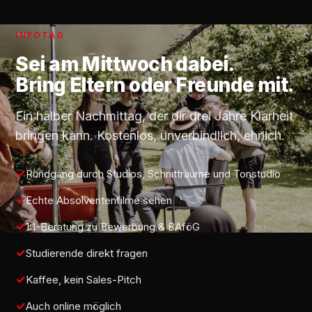
INFOTAG
Sei am
Mittwoch
dabei.
Bring Eltern oder Freunde mit.
Ein halber Nachmittag, der dir drei Jahre Klarheit
bringen kann. Kostenlos, unverbindlich, ehrlich.
Rundgang durch Studios, Schnitträume und Tonstudio
Echte Absolventenfilme sehen
1:1-Beratung zu Bewerbung & BAföG
Studierende direkt fragen
Kaffee, kein Sales-Pitch
Auch online möglich