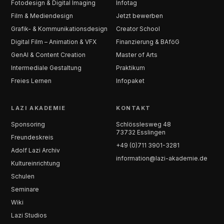
Fotodesign & Digital Imaging
Infotag
Film & Mediendesign
Jetzt bewerben
Grafik- & Kommunikationsdesign
Creator School
Digital Film – Animation & VFX
Finanzierung & BAföG
GenAI & Content Creation
Master of Arts
Intermediale Gestaltung
Praktikum
Freies Lernen
Infopaket
LAZI AKADEMIE
KONTAKT
Sponsoring
Schlösslesweg 48
73732 Esslingen
Freundeskreis
+49 (0)711 3901-3281
Adolf Lazi Archiv
information@lazi-akademie.de
Kultureinrichtung
Schulen
Seminare
Wiki
Lazi Studios