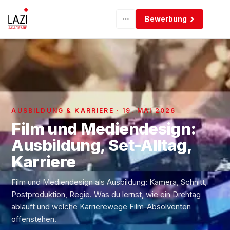
Bewerbung
AUSBILDUNG & KARRIERE · 19. MAI 2026
Film und Mediendesign:
Ausbildung, Set-Alltag,
Karriere
Film und Mediendesign als Ausbildung: Kamera, Schnitt,
Postproduktion, Regie. Was du lernst, wie ein Drehtag
abläuft und welche Karrierewege Film-Absolventen
offenstehen.