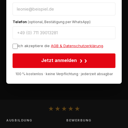
Telefon
(optional, Bestätigung per WhatsApp)
Ich akzeptiere die
AGB & Datenschutzerklärung
.
›
Jetzt anmelden
100 % kostenlos · keine Verpflichtung · jederzeit absagbar
★
★
★
★
★
AUSBILDUNG
BEWERBUNG