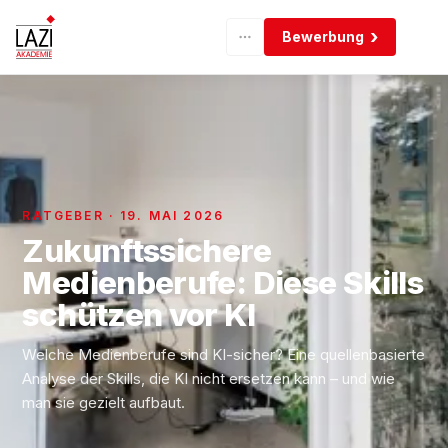
Bewerbung
RATGEBER · 19. MAI 2026
Zukunftssichere
Medienberufe: Diese Skills
schützen vor KI
Welche Medienberufe sind KI-sicher? Eine quellenbasierte
Analyse der Skills, die KI nicht ersetzen kann – und wie
man sie gezielt aufbaut.