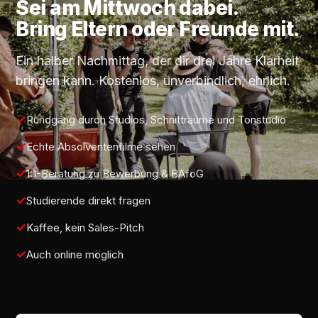
Sei am
Mittwoch
dabei.
Bring Eltern oder Freunde mit.
Ein halber Nachmittag, der dir drei Jahre Klarheit
bringen kann. Kostenlos, unverbindlich, ehrlich.
Rundgang durch Studios, Schnitträume und Tonstudio
Echte Absolventenfilme sehen
1:1-Beratung zu Bewerbung & BAföG
Studierende direkt fragen
Kaffee, kein Sales-Pitch
Auch online möglich