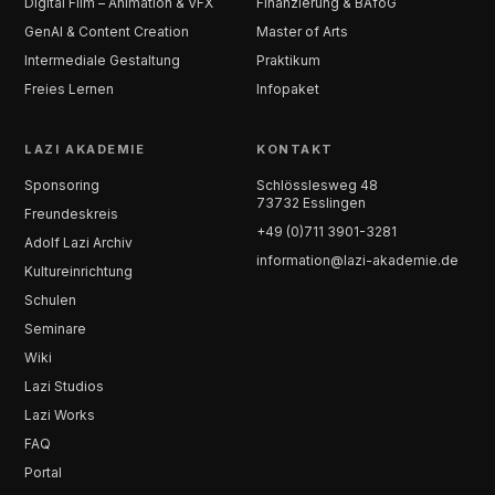
Digital Film – Animation & VFX
Finanzierung & BAföG
GenAI & Content Creation
Master of Arts
Intermediale Gestaltung
Praktikum
Freies Lernen
Infopaket
LAZI AKADEMIE
KONTAKT
Sponsoring
Schlösslesweg 48
73732 Esslingen
Freundeskreis
+49 (0)711 3901-3281
Adolf Lazi Archiv
information@lazi-akademie.de
Kultureinrichtung
Schulen
Seminare
Wiki
Lazi Studios
Lazi Works
FAQ
Portal