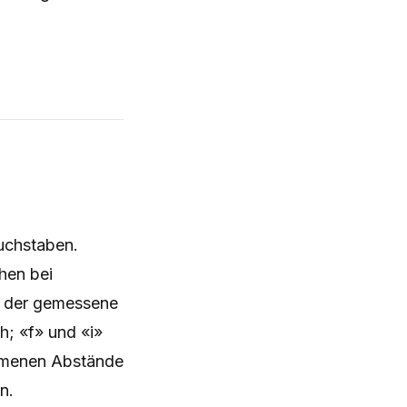
Buchstaben.
hen bei
l der gemessene
h; «f» und «i»
ommenen Abstände
n.