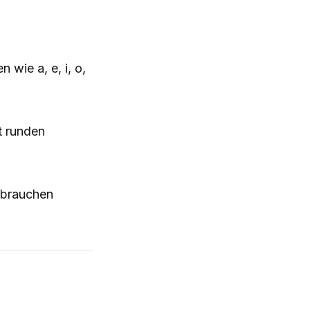
 wie a, e, i, o,
t runden
 brauchen