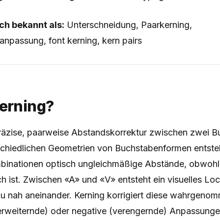
h bekannt als:
Unterschneidung, Paarkerning,
npassung, font kerning, kern pairs
Kerning?
 präzise, paarweise Abstandskorrektur zwischen zwei 
schiedlichen Geometrien von Buchstabenformen entste
binationen optisch ungleichmäßige Abstände, obwoh
h ist. Zwischen «A» und «V» entsteht ein visuelles Loc
zu nah aneinander. Kerning korrigiert diese wahrgen
(erweiternde) oder negative (verengernde) Anpassunge