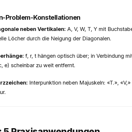
n-Problem-Konstellationen
agonale neben Vertikalen:
A, V, W, T, Y mit Buchstaben
elle Löcher durch die Neigung der Diagonalen.
berhänge:
f, r, t hängen optisch über; in Verbindung mi
, e) scheinbar zu weit entfernt.
urzzeichen:
Interpunktion neben Majuskeln: «T.», «V,»
ur.
e: 5 Praxisanwendungen