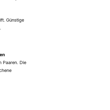
ft. Günstige
.
hen
n Paaren. Die
ichene