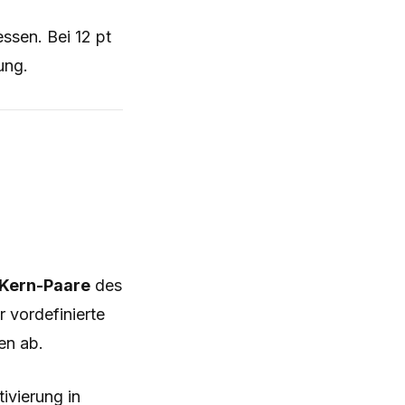
sen. Bei 12 pt
ung.
Kern-Paare
des
 vordefinierte
en ab.
tivierung in