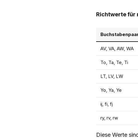
Richtwerte für
Buchstabenpaa
AV, VA, AW, WA
To, Ta, Te, Ti
LT, LV, LW
Yo, Ya, Ye
ij, fi, fj
ry, rv, rw
Diese Werte sind