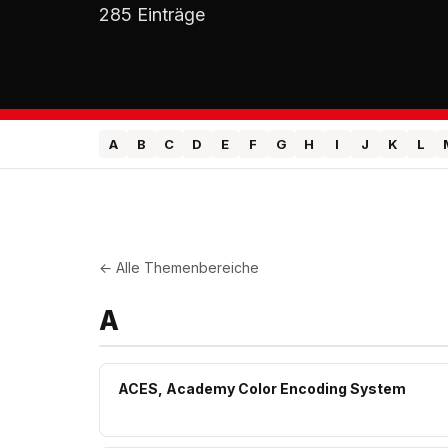
285 Einträge
A
B
C
D
E
F
G
H
I
J
K
L
← Alle Themenbereiche
A
ACES, Academy Color Encoding System