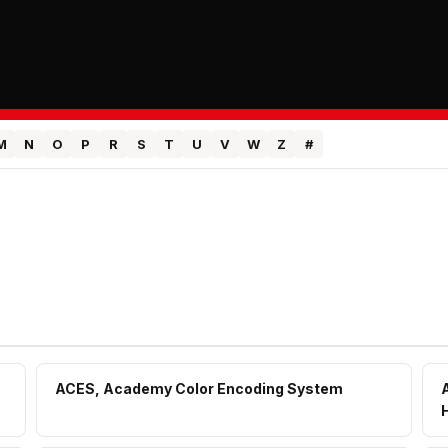
M
N
O
P
R
S
T
U
V
W
Z
#
ACES, Academy Color Encoding System