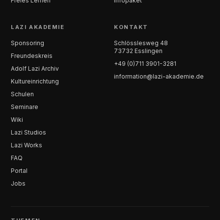
Freies Lernen
Infopaket
LAZI AKADEMIE
KONTAKT
Sponsoring
Schlösslesweg 48
73732 Esslingen
Freundeskreis
+49 (0)711 3901-3281
Adolf Lazi Archiv
information@lazi-akademie.de
Kultureinrichtung
Schulen
Seminare
Wiki
Lazi Studios
Lazi Works
FAQ
Portal
Jobs