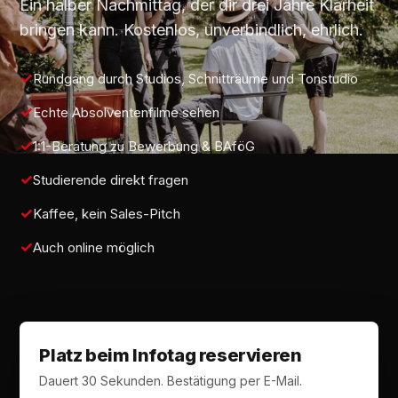
Ein halber Nachmittag, der dir drei Jahre Klarheit
bringen kann. Kostenlos, unverbindlich, ehrlich.
Rundgang durch Studios, Schnitträume und Tonstudio
Echte Absolventenfilme sehen
1:1-Beratung zu Bewerbung & BAföG
Studierende direkt fragen
Kaffee, kein Sales-Pitch
Auch online möglich
Platz beim Infotag reservieren
Dauert 30 Sekunden. Bestätigung per E-Mail.