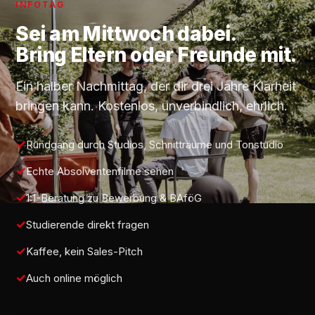
INFOTAG
Sei am
Mittwoch
dabei.
Bring Eltern oder Freunde mit.
Ein halber Nachmittag, der dir drei Jahre Klarheit
bringen kann. Kostenlos, unverbindlich, ehrlich.
Rundgang durch Studios, Schnitträume und Tonstudio
Echte Absolventenfilme sehen
1:1-Beratung zu Bewerbung & BAföG
Studierende direkt fragen
Kaffee, kein Sales-Pitch
Auch online möglich