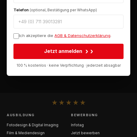
Telefon
(optional, Bestätigung per WhatsApp)
Ich akzeptiere die
AGB & Datenschutzerklärung
.
›
Jetzt anmelden
100 % kostenlos · keine Verpflichtung · jederzeit absagbar
★
★
★
★
★
AUSBILDUNG
BEWERBUNG
Fotodesign & Digital Imaging
Infotag
Film & Mediendesign
Jetzt bewerben