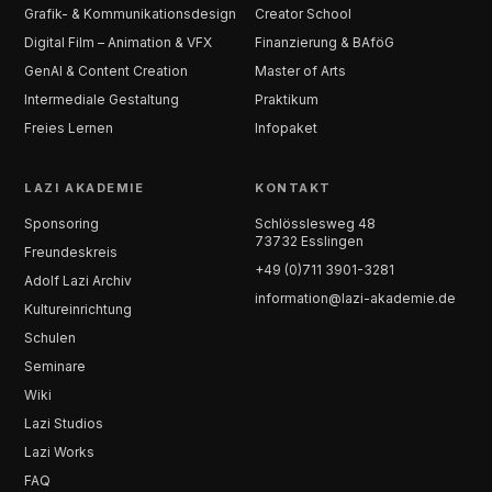
Grafik- & Kommunikationsdesign
Creator School
Digital Film – Animation & VFX
Finanzierung & BAföG
GenAI & Content Creation
Master of Arts
Intermediale Gestaltung
Praktikum
Freies Lernen
Infopaket
LAZI AKADEMIE
KONTAKT
Sponsoring
Schlösslesweg 48
73732 Esslingen
Freundeskreis
+49 (0)711 3901-3281
Adolf Lazi Archiv
information@lazi-akademie.de
Kultureinrichtung
Schulen
Seminare
Wiki
Lazi Studios
Lazi Works
FAQ