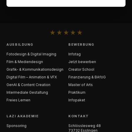
★
★
★
★
★
AUSBILDUNG
BEWERBUNG
Fotodesign & Digital Imaging
Infotag
Film & Mediendesign
Jetzt bewerben
Grafik- & Kommunikationsdesign
Creator School
Digital Film – Animation & VFX
Finanzierung & BAföG
GenAI & Content Creation
Master of Arts
Intermediale Gestaltung
Praktikum
Freies Lernen
Infopaket
LAZI AKADEMIE
KONTAKT
Sponsoring
Schlösslesweg 48
73732 Esslingen