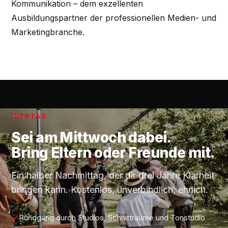
Kommunikation – dem exzellenten
Ausbildungspartner der professionellen Medien- und
Marketingbranche.
INFOTAG
Sei am
Mittwoch
dabei.
Bring Eltern oder Freunde mit.
Ein halber Nachmittag, der dir drei Jahre Klarheit
bringen kann. Kostenlos, unverbindlich, ehrlich.
Rundgang durch Studios, Schnitträume und Tonstudio