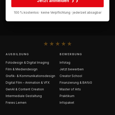
›
Jetzt anmelden
100 % kostenlos · keine Verpflichtung · jederzeit absagbar
★
★
★
★
★
AUSBILDUNG
BEWERBUNG
Fotodesign & Digital Imaging
Infotag
Film & Mediendesign
Jetzt bewerben
Grafik- & Kommunikationsdesign
Creator School
Digital Film – Animation & VFX
Finanzierung & BAföG
GenAI & Content Creation
Master of Arts
Intermediale Gestaltung
Praktikum
Freies Lernen
Infopaket