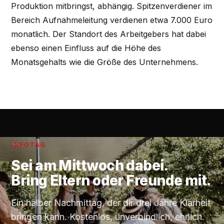
Produktion mitbringst, abhängig. Spitzenverdiener im
Bereich Aufnahmeleitung verdienen etwa 7.000 Euro
monatlich. Der Standort des Arbeitgebers hat dabei
ebenso einen Einfluss auf die Höhe des
Monatsgehalts wie die Größe des Unternehmens.
INFOTAG
Sei am
Mittwoch
dabei.
Bring Eltern oder Freunde mit.
Ein halber Nachmittag, der dir drei Jahre Klarheit
bringen kann. Kostenlos, unverbindlich, ehrlich.