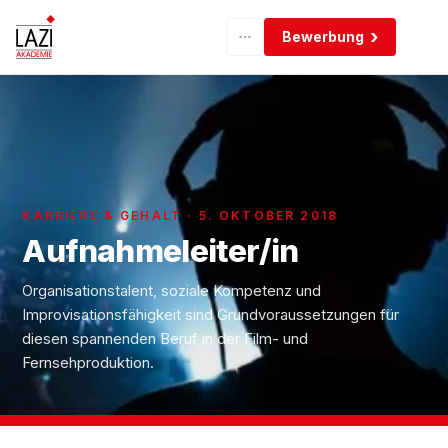
Bewerbung
KARRIERE & GEHALT · 5. OKTOBER 2018
Aufnahmeleiter/in
Organisationstalent, soziale Kompetenz und
Improvisationsfähigkeit sind Grundvoraussetzungen für
diesen spannenden Beruf in der Film- und
Fernsehproduktion.