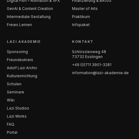
Digital Film – Animation & VFX
Finanzierung & BAföG
GenAI & Content Creation
Master of Arts
Intermediale Gestaltung
Praktikum
Freies Lernen
Infopaket
LAZI AKADEMIE
KONTAKT
Sponsoring
Schlösslesweg 48
73732 Esslingen
Freundeskreis
+49 (0)711 3901-3281
Adolf Lazi Archiv
information@lazi-akademie.de
Kultureinrichtung
Schulen
Seminare
Wiki
Lazi Studios
Lazi Works
FAQ
Portal