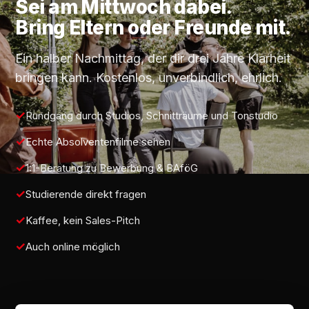
Sei am
Mittwoch
dabei.
Bring Eltern oder Freunde mit.
Ein halber Nachmittag, der dir drei Jahre Klarheit
bringen kann. Kostenlos, unverbindlich, ehrlich.
Rundgang durch Studios, Schnitträume und Tonstudio
Echte Absolventenfilme sehen
1:1-Beratung zu Bewerbung & BAföG
Studierende direkt fragen
Kaffee, kein Sales-Pitch
Auch online möglich