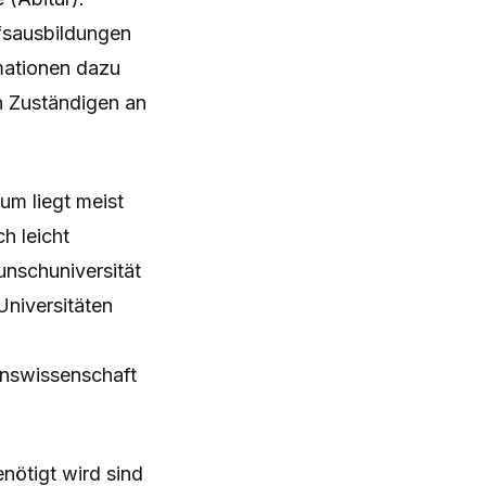
fsausbildungen
rmationen dazu
en Zuständigen an
m liegt meist
h leicht
unschuniversität
niversitäten
nswissenschaft
enötigt wird sind