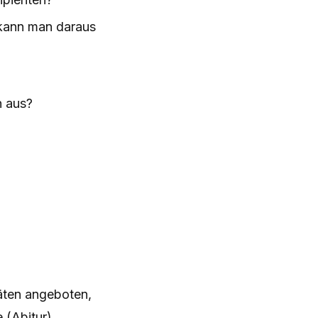
 kann man daraus
n aus?
äten angeboten,
 (Abitur).