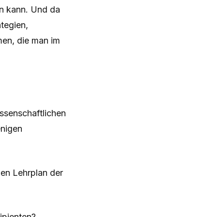
en kann. Und da
tegien,
men, die man im
ssenschaftlichen
enigen
gen Lehrplan der
ipienten?