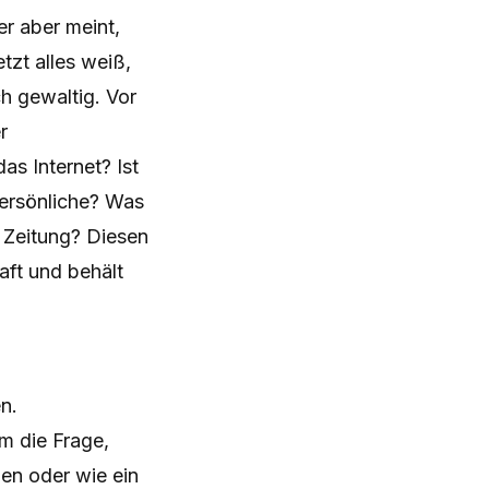
r aber meint,
tzt alles weiß,
ch gewaltig. Vor
r
s Internet? Ist
persönliche? Was
r Zeitung? Diesen
ft und behält
n.
m die Frage,
en oder wie ein