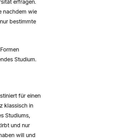
sität erfragen.
 je nachdem wie
t nur bestimmte
 Formen
tendes Studium.
iniert für einen
 klassisch in
es Studiums,
irbt und nur
haben will und