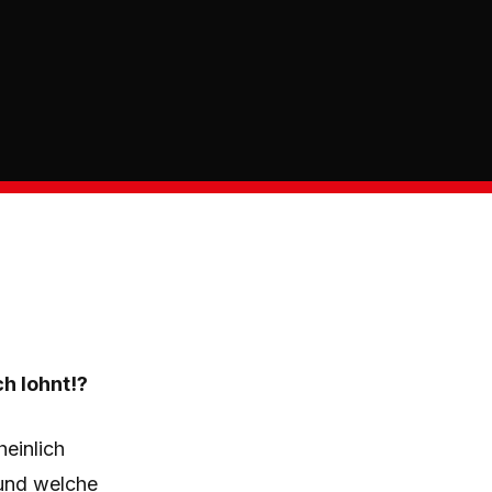
h lohnt!?
einlich
und welche