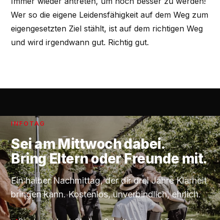
Immer wieder antreten, um noch besser zu werden!
Wer so die eigene Leidensfähigkeit auf dem Weg zum
eigengesetzten Ziel stählt, ist auf dem richtigen Weg
und wird irgendwann gut. Richtig gut.
INFOTAG
Sei am
Mittwoch
dabei.
Bring Eltern oder Freunde mit.
Ein halber Nachmittag, der dir drei Jahre Klarheit
bringen kann. Kostenlos, unverbindlich, ehrlich.