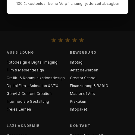
100 % kostenlos · keine Verpflichtung · jederzeit absagbar
★
★
★
★
★
AUSBILDUNG
BEWERBUNG
Fotodesign & Digital Imaging
Infotag
Film & Mediendesign
Jetzt bewerben
Grafik- & Kommunikationsdesign
Creator School
Digital Film – Animation & VFX
Finanzierung & BAföG
GenAI & Content Creation
Master of Arts
Intermediale Gestaltung
Praktikum
Freies Lernen
Infopaket
LAZI AKADEMIE
KONTAKT