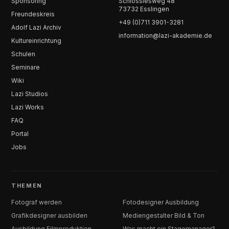
Sponsoring
Schlösslesweg 48
73732 Esslingen
Freundeskreis
+49 (0)711 3901-3281
Adolf Lazi Archiv
information@lazi-akademie.de
Kultureinrichtung
Schulen
Seminare
Wiki
Lazi Studios
Lazi Works
FAQ
Portal
Jobs
THEMEN
Fotograf werden
Fotodesigner Ausbildung
Grafikdesigner ausbilden
Mediengestalter Bild & Ton
Ausbildung Filmproduktion
Was macht ein Stagemanager?