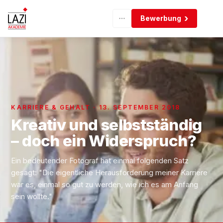
Bewerbung
KARRIERE & GEHALT · 13. SEPTEMBER 2018
Kreativ und selbstständig
– doch ein Widerspruch?
Ein bedeutender Fotograf hat einmal folgenden Satz
gesagt: "Die eigentliche Herausforderung meiner Karriere
war es, einmal so gut zu werden, wie ich es am Anfang
sein wollte."