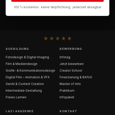
100 % kostenlos · keine Verpflichtung · jederzeit absagbar
★
★
★
★
★
AUSBILDUNG
BEWERBUNG
Fotodesign & Digital Imaging
Infotag
Film & Mediendesign
Jetzt bewerben
Grafik- & Kommunikationsdesign
Creator School
Digital Film – Animation & VFX
Finanzierung & BAföG
GenAI & Content Creation
Master of Arts
Intermediale Gestaltung
Praktikum
Freies Lernen
Infopaket
LAZI AKADEMIE
KONTAKT