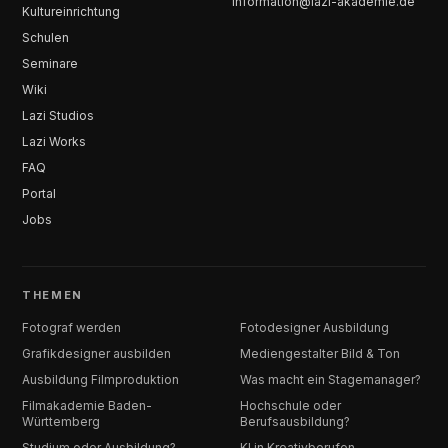
information@lazi-akademie.de
Kultureinrichtung
Schulen
Seminare
Wiki
Lazi Studios
Lazi Works
FAQ
Portal
Jobs
THEMEN
Fotograf werden
Fotodesigner Ausbildung
Grafikdesigner ausbilden
Mediengestalter Bild & Ton
Ausbildung Filmproduktion
Was macht ein Stagemanager?
Filmakademie Baden-
Hochschule oder
Württemberg
Berufsausbildung?
Studium oder Ausbildung?
KI in Kreativberufen