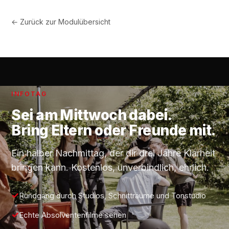
← Zurück zur Modulübersicht
INFOTAG
Sei am
Mittwoch
dabei.
Bring Eltern oder Freunde mit.
Ein halber Nachmittag, der dir drei Jahre Klarheit
bringen kann. Kostenlos, unverbindlich, ehrlich.
Rundgang durch Studios, Schnitträume und Tonstudio
Echte Absolventenfilme sehen