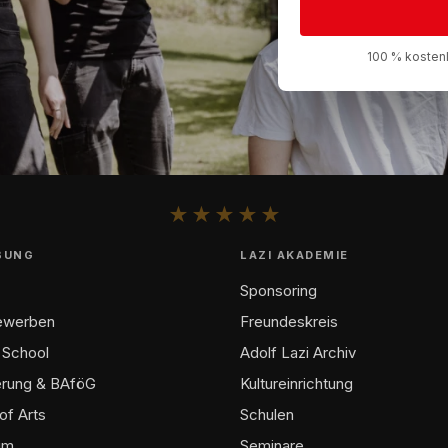
100 % kostenl
★
★
★
★
★
BUNG
LAZI AKADEMIE
Sponsoring
bewerben
Freundeskreis
 School
Adolf Lazi Archiv
erung & BAföG
Kultureinrichtung
of Arts
Schulen
um
Seminare