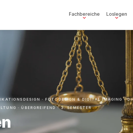
Fachbereiche
Loslegen
KATIONSDESIGN · FOTODESIGN & DIGITAL IMAGING · DIG
LTUNG · ÜBERGREIFEND
· 3. SEMESTER
en