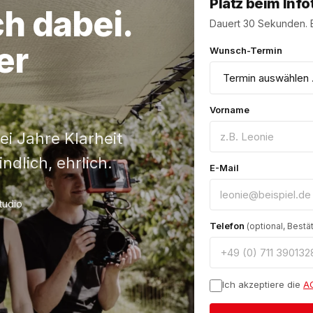
Platz beim Info
ch
dabei.
Dauert 30 Sekunden. B
er
Wunsch-Termin
Vorname
ei Jahre Klarheit
ndlich, ehrlich.
E-Mail
tudio
Telefon
(optional, Best
Ich akzeptiere die
A