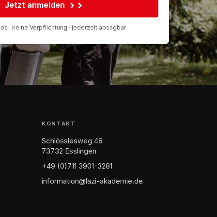
›
Jetzt anmelden
os · keine Verpflichtung · jederzeit absagbar
KONTAKT
Schlösslesweg 48
73732 Esslingen
+49 (0)711 3901-3281
information@lazi-akademie.de