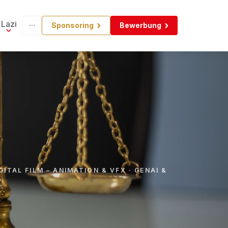
Lazi
Sponsoring
Bewerbung
ITAL FILM – ANIMATION & VFX · GENAI &