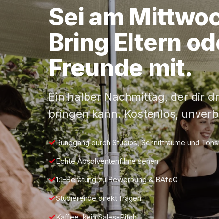
Sei am
Mittwo
Bring Eltern od
Freunde mit.
Ein halber Nachmittag, der dir dr
bringen kann. Kostenlos, unverbi
Rundgang durch Studios, Schnitträume und Tons
Echte Absolventenfilme sehen
1:1-Beratung zu Bewerbung & BAföG
Studierende direkt fragen
Kaffee, kein Sales-Pitch