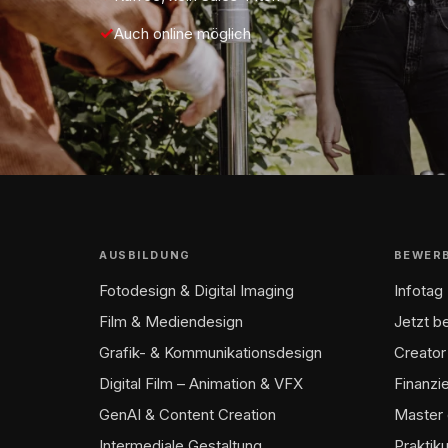
Auch online möglich
AUSBILDUNG
BEWER
Fotodesign & Digital Imaging
Infotag
Film & Mediendesign
Jetzt 
Grafik- & Kommunikationsdesign
Creator
Digital Film – Animation & VFX
Finanzi
GenAI & Content Creation
Master 
Intermediale Gestaltung
Praktik