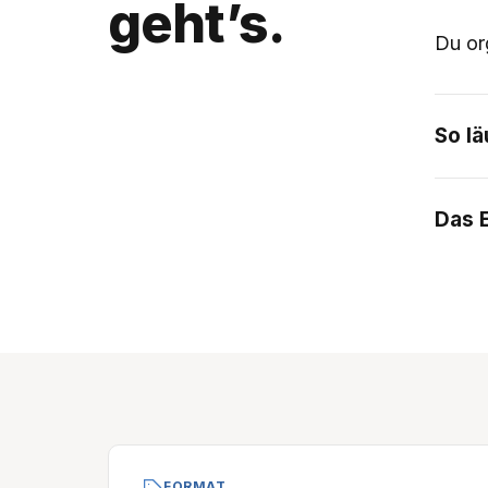
geht’s.
Du or
So lä
Das 
FORMAT