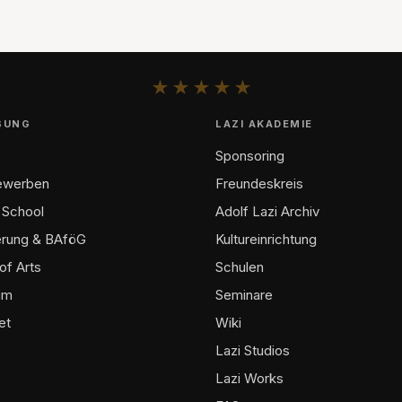
★
★
★
★
★
BUNG
LAZI AKADEMIE
Sponsoring
bewerben
Freundeskreis
 School
Adolf Lazi Archiv
erung & BAföG
Kultureinrichtung
of Arts
Schulen
um
Seminare
et
Wiki
Lazi Studios
Lazi Works