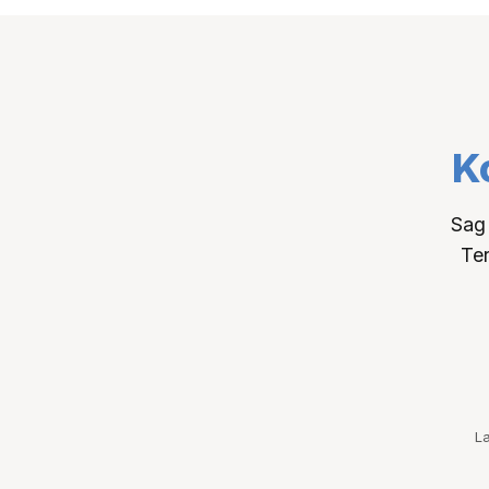
K
Sag 
Ter
L