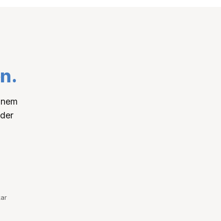
n.
einem
 der
ar