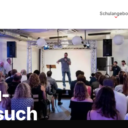
Schulangebo
-
such