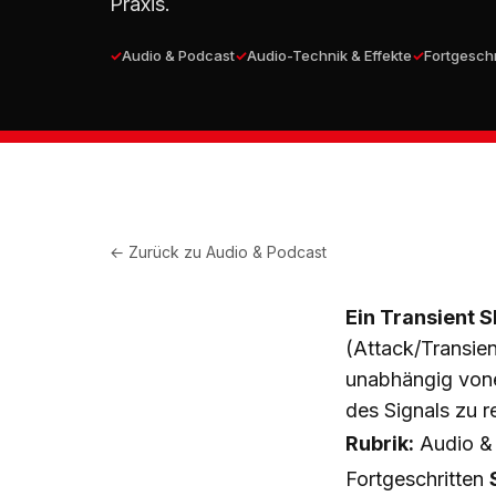
Praxis.
Audio & Podcast
Audio-Technik & Effekte
Fortgeschr
← Zurück zu
Audio & Podcast
Ein Transient 
(Attack/Transien
unabhängig vone
des Signals zu r
Rubrik:
Audio &
Fortgeschritten