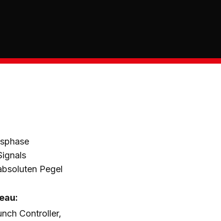
agsphase
Signals
absoluten Pegel
eau:
nch Controller,