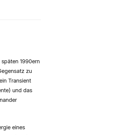
n späten 1990ern
Gegensatz zu
 ein Transient
ente) und das
inander
rgie eines