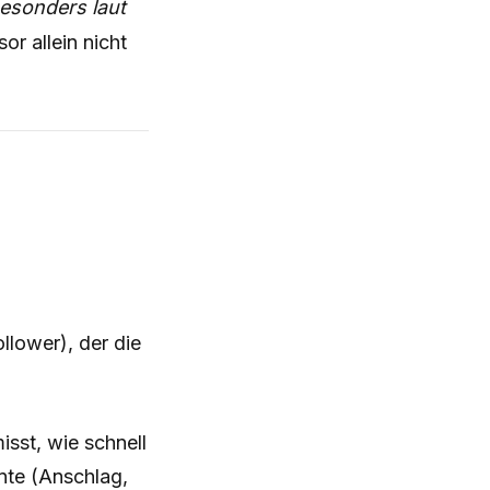
esonders laut
or allein nicht
llower), der die
sst, wie schnell
ente (Anschlag,