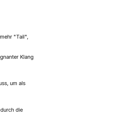
mehr "Tail",
ägnanter Klang
uss, um als
durch die