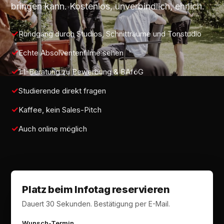
bringen kann. Kostenlos, unverbindlich, ehrlich.
Rundgang durch Studios, Schnitträume und Tonstudio
Echte Absolventenfilme sehen
1:1-Beratung zu Bewerbung & BAföG
Studierende direkt fragen
Kaffee, kein Sales-Pitch
Auch online möglich
Platz beim Infotag reservieren
Dauert 30 Sekunden. Bestätigung per E-Mail.
Wunsch-Termin