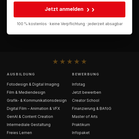
›
Jetzt anmelden
100 % kostenlos · keine Verpflichtung · jederzeit absagbar
★
★
★
★
★
AUSBILDUNG
BEWERBUNG
Fotodesign & Digital Imaging
Infotag
Film & Mediendesign
Jetzt bewerben
Grafik- & Kommunikationsdesign
Creator School
Digital Film – Animation & VFX
Finanzierung & BAföG
GenAI & Content Creation
Master of Arts
Intermediale Gestaltung
Praktikum
Freies Lernen
Infopaket