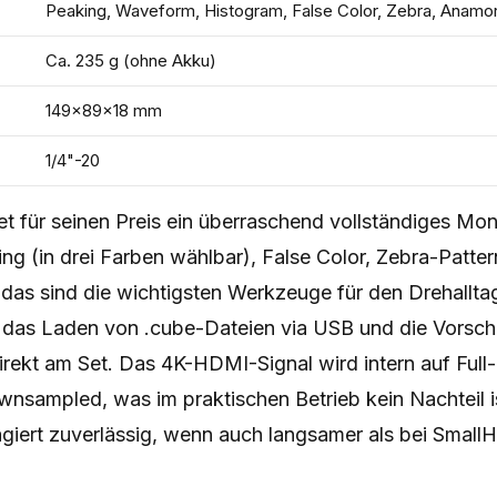
Peaking, Waveform, Histogram, False Color, Zebra, Anam
Ca. 235 g (ohne Akku)
149×89×18 mm
1/4"-20
et für seinen Preis ein überraschend vollständiges Mon
ing (in drei Farben wählbar), False Color, Zebra-Patt
 das sind die wichtigsten Werkzeuge für den Drehallta
t das Laden von .cube-Dateien via USB und die Vorsch
irekt am Set. Das 4K-HDMI-Signal wird intern auf Ful
nsampled, was im praktischen Betrieb kein Nachteil i
giert zuverlässig, wenn auch langsamer als bei Small