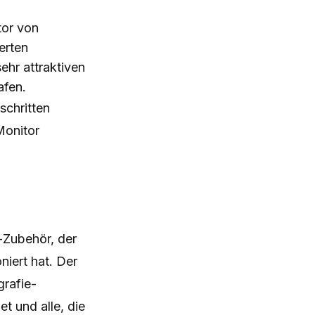
tor von
erten
hr attraktiven
afen.
schritten
Monitor
-Zubehör, der
niert hat. Der
grafie-
t und alle, die