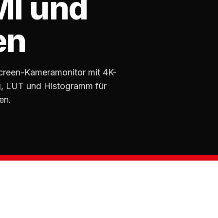
MI und
en
creen-Kameramonitor mit 4K-
g, LUT und Histogramm für
en.