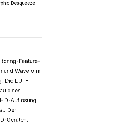
orphic Desqueeze
itoring-Feature-
ern und Waveform
g. Die LUT-
au eines
l-HD-Auflösung
st. Der
HD-Geräten.