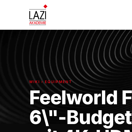
WIKI › EQUIPMENT
Feelworld F
6\"-Budget