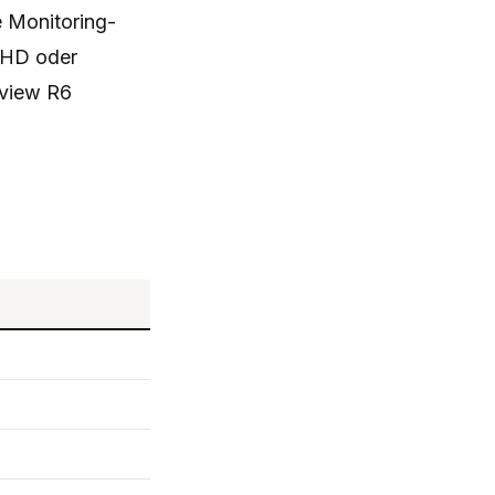
e Monitoring-
llHD oder
sview R6