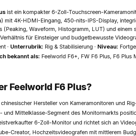
us
ist ein kompakter 6-Zoll-Touchscreen-Kameramoni
a) mit 4K-HDMI-Eingang, 450-nits-IPS-Display, integri
s (Peaking, Waveform, Histogramm, LUT) und einem se
-Verhältnis für Einsteiger und budgetbewusste Videogr
nt ·
Unterrubrik:
Rig & Stabilisierung ·
Niveau:
Fortge
h bekannt als:
Feelworld F6+, FW F6 Plus, F6 Plus 
er Feelworld F6 Plus?
n chinesischer Hersteller von Kameramonitoren und Rig
s- und Mittelklasse-Segment des Monitormarkts positio
meistverkaufter 6-Zoll-Monitor und richtet sich an Video
ube-Creator, Hochzeitsvideografen mit mittlerem Budge