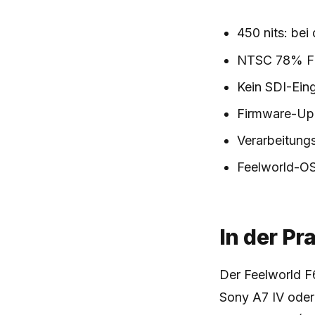
450 nits: be
NTSC 78% Far
Kein SDI-Ein
Firmware-Upd
Verarbeitung
Feelworld-OS
In der Pr
Der Feelworld F6
Sony A7 IV oder