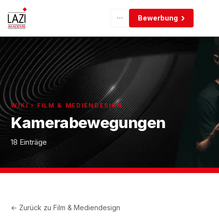
Bewerbung
WIKI › FILM & MEDIENDESIGN
Kamerabewegungen
18 Einträge
← Zurück zu
Film & Mediendesign