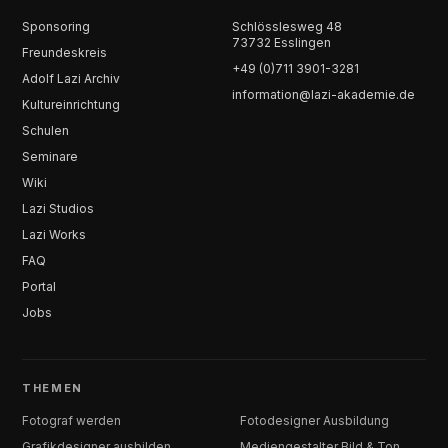
Sponsoring
Schlösslesweg 48
73732 Esslingen
Freundeskreis
+49 (0)711 3901-3281
Adolf Lazi Archiv
information@lazi-akademie.de
Kultureinrichtung
Schulen
Seminare
Wiki
Lazi Studios
Lazi Works
FAQ
Portal
Jobs
THEMEN
Fotograf werden
Fotodesigner Ausbildung
Grafikdesigner ausbilden
Mediengestalter Bild & Ton