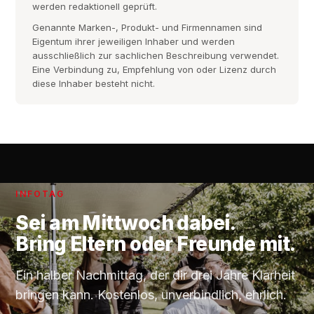
werden redaktionell geprüft.
Genannte Marken-, Produkt- und Firmennamen sind
Eigentum ihrer jeweiligen Inhaber und werden
ausschließlich zur sachlichen Beschreibung verwendet.
Eine Verbindung zu, Empfehlung von oder Lizenz durch
diese Inhaber besteht nicht.
INFOTAG
Sei am
Mittwoch
dabei.
Bring Eltern oder Freunde mit.
Ein halber Nachmittag, der dir drei Jahre Klarheit
bringen kann. Kostenlos, unverbindlich, ehrlich.