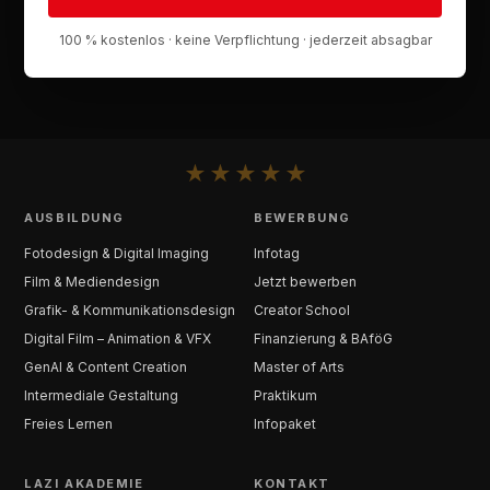
100 % kostenlos · keine Verpflichtung · jederzeit absagbar
★
★
★
★
★
AUSBILDUNG
BEWERBUNG
Fotodesign & Digital Imaging
Infotag
Film & Mediendesign
Jetzt bewerben
Grafik- & Kommunikationsdesign
Creator School
Digital Film – Animation & VFX
Finanzierung & BAföG
GenAI & Content Creation
Master of Arts
Intermediale Gestaltung
Praktikum
Freies Lernen
Infopaket
LAZI AKADEMIE
KONTAKT