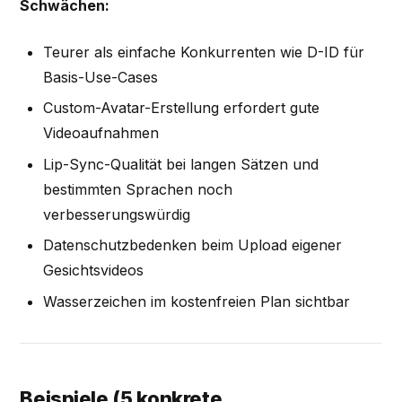
Schwächen:
Teurer als einfache Konkurrenten wie D-ID für
Basis-Use-Cases
Custom-Avatar-Erstellung erfordert gute
Videoaufnahmen
Lip-Sync-Qualität bei langen Sätzen und
bestimmten Sprachen noch
verbesserungswürdig
Datenschutzbedenken beim Upload eigener
Gesichtsvideos
Wasserzeichen im kostenfreien Plan sichtbar
Beispiele (5 konkrete