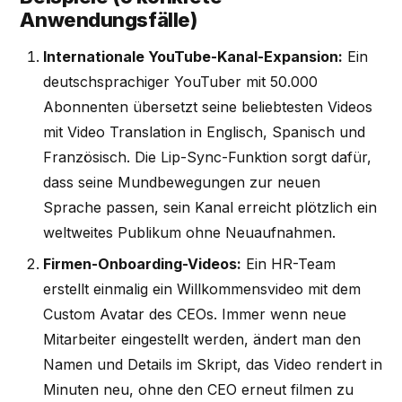
Anwendungsfälle)
Internationale YouTube-Kanal-Expansion:
Ein
deutschsprachiger YouTuber mit 50.000
Abonnenten übersetzt seine beliebtesten Videos
mit Video Translation in Englisch, Spanisch und
Französisch. Die Lip-Sync-Funktion sorgt dafür,
dass seine Mundbewegungen zur neuen
Sprache passen, sein Kanal erreicht plötzlich ein
weltweites Publikum ohne Neuaufnahmen.
Firmen-Onboarding-Videos:
Ein HR-Team
erstellt einmalig ein Willkommensvideo mit dem
Custom Avatar des CEOs. Immer wenn neue
Mitarbeiter eingestellt werden, ändert man den
Namen und Details im Skript, das Video rendert in
Minuten neu, ohne den CEO erneut filmen zu