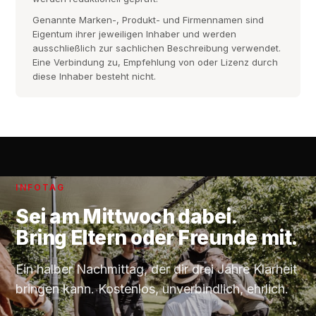
Genannte Marken-, Produkt- und Firmennamen sind
Eigentum ihrer jeweiligen Inhaber und werden
ausschließlich zur sachlichen Beschreibung verwendet.
Eine Verbindung zu, Empfehlung von oder Lizenz durch
diese Inhaber besteht nicht.
INFOTAG
Sei am
Mittwoch
dabei.
Bring Eltern oder Freunde mit.
Ein halber Nachmittag, der dir drei Jahre Klarheit
bringen kann. Kostenlos, unverbindlich, ehrlich.