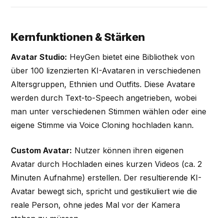
Kernfunktionen & Stärken
Avatar Studio:
HeyGen bietet eine Bibliothek von
über 100 lizenzierten KI-Avataren in verschiedenen
Altersgruppen, Ethnien und Outfits. Diese Avatare
werden durch Text-to-Speech angetrieben, wobei
man unter verschiedenen Stimmen wählen oder eine
eigene Stimme via Voice Cloning hochladen kann.
Custom Avatar:
Nutzer können ihren eigenen
Avatar durch Hochladen eines kurzen Videos (ca. 2
Minuten Aufnahme) erstellen. Der resultierende KI-
Avatar bewegt sich, spricht und gestikuliert wie die
reale Person, ohne jedes Mal vor der Kamera