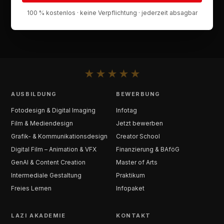
100 % kostenlos · keine Verpflichtung · jederzeit absagbar
★
★
★
★
★
AUSBILDUNG
BEWERBUNG
Fotodesign & Digital Imaging
Infotag
Film & Mediendesign
Jetzt bewerben
Grafik- & Kommunikationsdesign
Creator School
Digital Film – Animation & VFX
Finanzierung & BAföG
GenAI & Content Creation
Master of Arts
Intermediale Gestaltung
Praktikum
Freies Lernen
Infopaket
LAZI AKADEMIE
KONTAKT