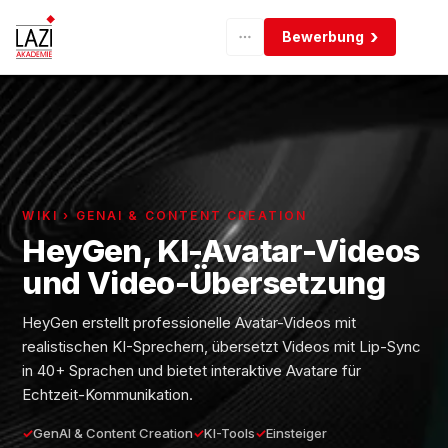
Bewerbung
WIKI › GENAI & CONTENT CREATION
HeyGen, KI-Avatar-Videos
und Video-Übersetzung
HeyGen erstellt professionelle Avatar-Videos mit
realistischen KI-Sprechern, übersetzt Videos mit Lip-Sync
in 40+ Sprachen und bietet interaktive Avatare für
Echtzeit-Kommunikation.
GenAI & Content Creation
KI-Tools
Einsteiger