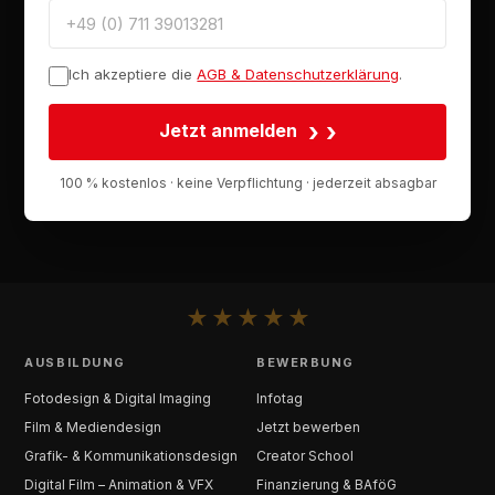
Ich akzeptiere die
AGB & Datenschutzerklärung
.
›
Jetzt anmelden
100 % kostenlos · keine Verpflichtung · jederzeit absagbar
★
★
★
★
★
AUSBILDUNG
BEWERBUNG
Fotodesign & Digital Imaging
Infotag
Film & Mediendesign
Jetzt bewerben
Grafik- & Kommunikationsdesign
Creator School
Digital Film – Animation & VFX
Finanzierung & BAföG