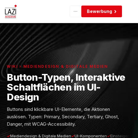
Bewerbung
WIKI › MEDIENDESIGN & DIGITALE MEDIEN
Button-Typen, Interaktive
Schaltflächen im UI-
Design
Buttons sind klickbare UI-Elemente, die Aktionen
auslösen. Typen: Primary, Secondary, Tertiary, Ghost,
Danger, mit WCAG-Accessibility.
Mediendesign & Digitale Medien
UI-Komponenten
Einsteiger