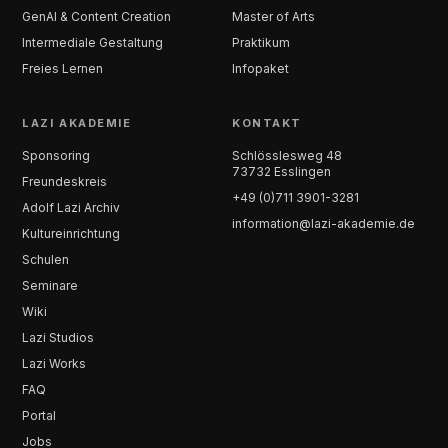
GenAI & Content Creation
Master of Arts
Intermediale Gestaltung
Praktikum
Freies Lernen
Infopaket
LAZI AKADEMIE
KONTAKT
Sponsoring
Schlösslesweg 48
73732 Esslingen
Freundeskreis
+49 (0)711 3901-3281
Adolf Lazi Archiv
information@lazi-akademie.de
Kultureinrichtung
Schulen
Seminare
Wiki
Lazi Studios
Lazi Works
FAQ
Portal
Jobs