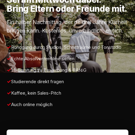
Bring Eltern oder Freunde mit.
Ein halber Nachmittag, der dir drei Jahre Klarheit
bringen kann. Kostenlos, unverbindlich, ehrlich.
Rundgang durch Studios, Schnitträume und Tonstudio
Echte Absolventenfilme sehen
1:1-Beratung zu Bewerbung & BAföG
Studierende direkt fragen
Kaffee, kein Sales-Pitch
Auch online möglich