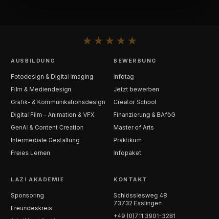
★
★
★
★
★
AUSBILDUNG
BEWERBUNG
Fotodesign & Digital Imaging
Infotag
Film & Mediendesign
Jetzt bewerben
Grafik- & Kommunikationsdesign
Creator School
Digital Film – Animation & VFX
Finanzierung & BAföG
GenAI & Content Creation
Master of Arts
Intermediale Gestaltung
Praktikum
Freies Lernen
Infopaket
LAZI AKADEMIE
KONTAKT
Sponsoring
Schlösslesweg 48
73732 Esslingen
Freundeskreis
+49 (0)711 3901-3281