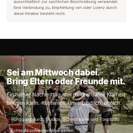
ausschließlich zur sachlichen Beschreibung verwendet.
Eine Verbindung zu, Empfehlung von oder Lizenz durch
diese Inhaber besteht nicht.
INFOTAG
Sei am
Mittwoch
dabei.
Bring Eltern oder Freunde mit.
Ein halber Nachmittag, der dir drei Jahre Klarheit
bringen kann. Kostenlos, unverbindlich, ehrlich.
Rundgang durch Studios, Schnitträume und Tonstudio
Echte Absolventenfilme sehen