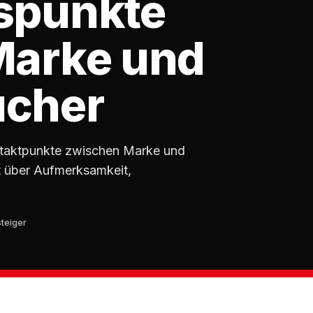
spunkte
Marke und
cher
ntaktpunkte zwischen Marke und
et über Aufmerksamkeit,
steiger