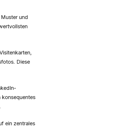
 Muster und
wertvollsten
isitenkarten,
fotos. Diese
nkedIn-
n konsequentes
.
f ein zentrales