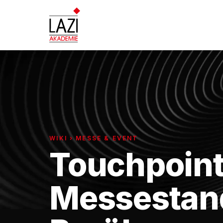
WIKI › MESSE & EVENT
Touchpoin
Messestan