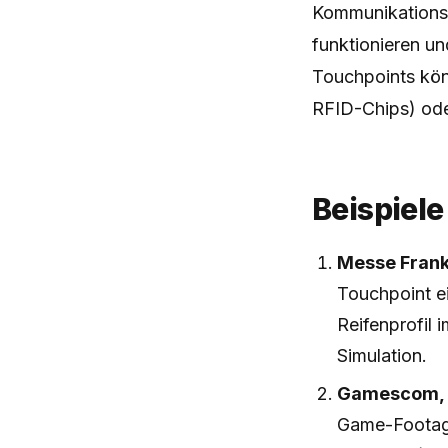
Kommunikationszi
funktionieren un
Touchpoints kö
RFID-Chips) od
Beispiele
Messe Frank
Touchpoint ei
Reifenprofil 
Simulation.
Gamescom, H
Game-Footage