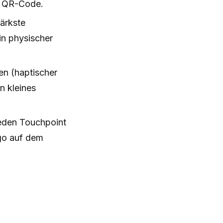
r QR-Code.
tärkste
in physischer
en (haptischer
n kleines
jeden Touchpoint
go auf dem