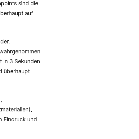
points sind die
überhaupt auf
der,
n wahrgenommen
t in 3 Sekunden
d überhaupt
,
materialien),
n Eindruck und