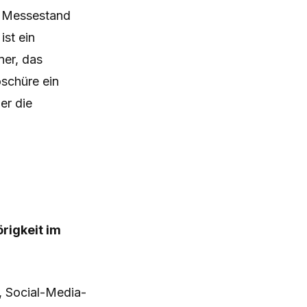
n Messestand
st ein
ner, das
schüre ein
er die
rigkeit im
, Social-Media-