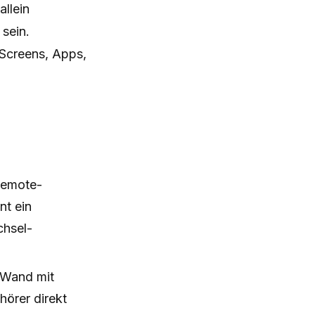
allein
 sein.
Screens, Apps,
 Remote-
nt ein
chsel-
-Wand mit
örer direkt