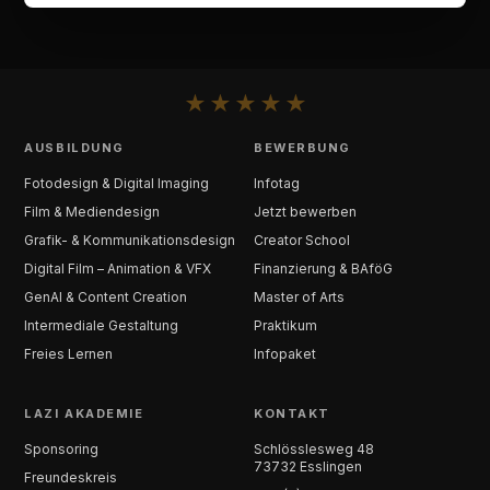
★
★
★
★
★
AUSBILDUNG
BEWERBUNG
Fotodesign & Digital Imaging
Infotag
Film & Mediendesign
Jetzt bewerben
Grafik- & Kommunikationsdesign
Creator School
Digital Film – Animation & VFX
Finanzierung & BAföG
GenAI & Content Creation
Master of Arts
Intermediale Gestaltung
Praktikum
Freies Lernen
Infopaket
LAZI AKADEMIE
KONTAKT
Sponsoring
Schlösslesweg 48
73732 Esslingen
Freundeskreis