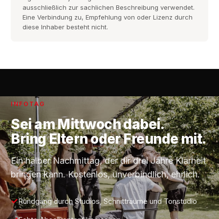
ausschließlich zur sachlichen Beschreibung verwendet.
Eine Verbindung zu, Empfehlung von oder Lizenz durch
diese Inhaber besteht nicht.
INFOTAG
Sei am
Mittwoch
dabei.
Bring Eltern oder Freunde mit.
Ein halber Nachmittag, der dir drei Jahre Klarheit
bringen kann. Kostenlos, unverbindlich, ehrlich.
Rundgang durch Studios, Schnitträume und Tonstudio