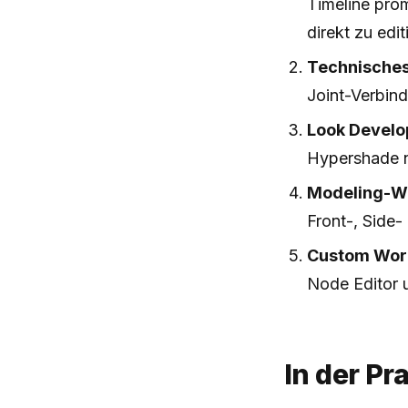
Timeline prom
direkt zu edit
Technisches
Joint-Verbind
Look Develo
Hypershade n
Modeling-W
Front-, Side-
Custom Wor
Node Editor u
In der Pr