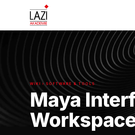
WIKI › SOFTWARE & TOOLS
Maya Inter
Workspac