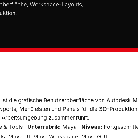
oberfläche, Workspace-Layouts,
uktion.
ist die grafische Benutzeroberfläche von Autodesk Ma
ports, Menüleisten und Panels für die 3D-Produktion 
n Arbeitsumgebung zusammenführt.
 & Tools ·
Unterrubrik:
Maya ·
Niveau:
Fortgeschrit
ls:
Maya UI, Maya Workspace, Maya GUI