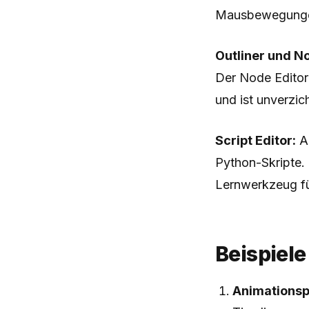
Mausbewegungen
Outliner und No
Der Node Editor
und ist unverzic
Script Editor:
Am
Python-Skripte. 
Lernwerkzeug fü
Beispiele
Animationsp