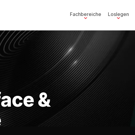
Fachbereiche
Loslegen
face &
e