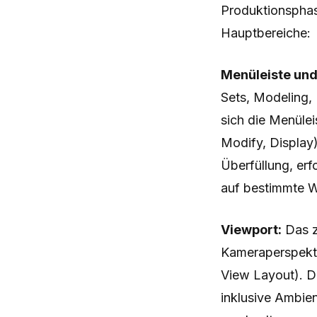
Produktionsphase
Hauptbereiche:
Menüleiste un
Sets, Modeling,
sich die Menülei
Modify, Display)
Überfüllung, erf
auf bestimmte W
Viewport:
Das z
Kameraperspekti
View Layout). D
inklusive Ambie