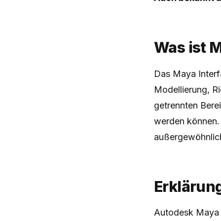
Was ist 
Das Maya Interfa
Modellierung, R
getrennten Berei
werden können. 
außergewöhnlic
Erklärun
Autodesk Maya v