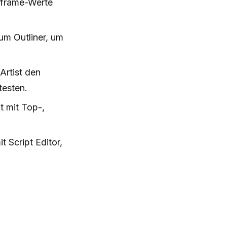
eyframe-Werte
zum Outliner, um
Artist den
testen.
 mit Top-,
 Script Editor,