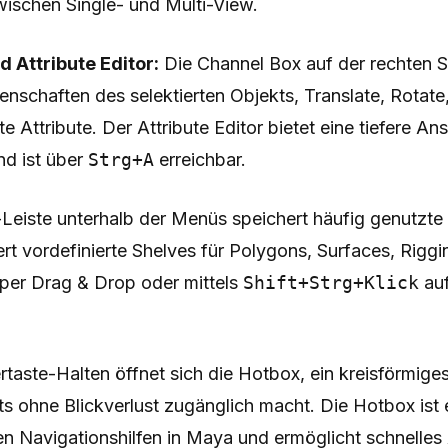
ischen Single- und Multi-View.
 Attribute Editor:
Die Channel Box auf der rechten Se
nschaften des selektierten Objekts, Translate, Rotate
e Attribute. Der Attribute Editor bietet eine tiefere An
nd ist über
Strg+A
erreichbar.
-Leiste unterhalb der Menüs speichert häufig genutzt
ert vordefinierte Shelves für Polygons, Surfaces, Riggi
per Drag & Drop oder mittels
Shift+Strg+Klick
auf
taste-Halten öffnet sich die Hotbox, ein kreisförmige
s ohne Blickverlust zugänglich macht. Die Hotbox ist 
en Navigationshilfen in Maya und ermöglicht schnelles