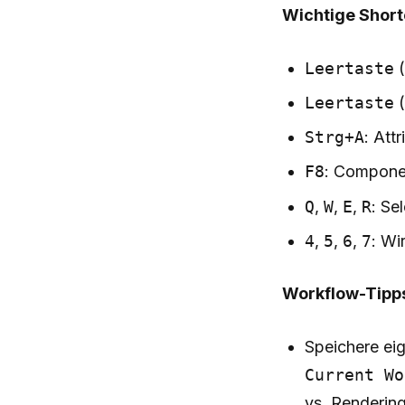
Wichtige Short
Leertaste
(
Leertaste
(
Strg+A
: Att
F8
: Compone
Q
,
W
,
E
,
R
: Se
4
,
5
,
6
,
7
: Wi
Workflow-Tipp
Speichere e
Current Wo
vs. Rendering