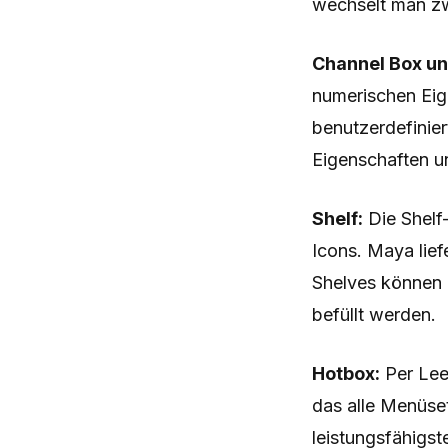
wechselt man zw
Channel Box und
numerischen Eige
benutzerdefiniert
Eigenschaften u
Shelf:
Die Shelf
Icons. Maya lief
Shelves können 
befüllt werden.
Hotbox:
Per Leer
das alle Menüset
leistungsfähigst