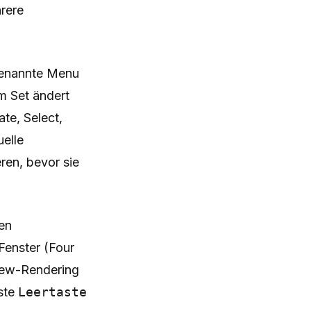
hrere
genannte Menu
m Set ändert
te, Select,
uelle
ren, bevor sie
en
Fenster (Four
iew-Rendering
aste
Leertaste