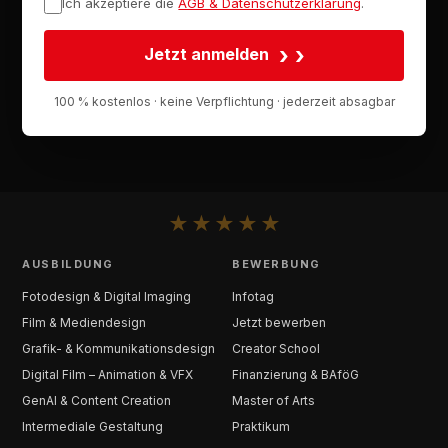
Ich akzeptiere die
AGB & Datenschutzerklärung
.
›
Jetzt anmelden
100 % kostenlos · keine Verpflichtung · jederzeit absagbar
★
★
★
★
★
AUSBILDUNG
BEWERBUNG
Fotodesign & Digital Imaging
Infotag
Film & Mediendesign
Jetzt bewerben
Grafik- & Kommunikationsdesign
Creator School
Digital Film – Animation & VFX
Finanzierung & BAföG
GenAI & Content Creation
Master of Arts
Intermediale Gestaltung
Praktikum