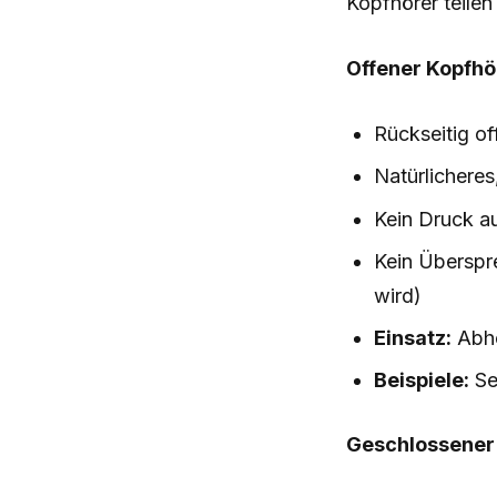
Kopfhörer teile
Offener Kopfhö
Rückseitig of
Natürlichere
Kein Druck a
Kein Überspr
wird)
Einsatz:
Abhö
Beispiele:
Se
Geschlossener 