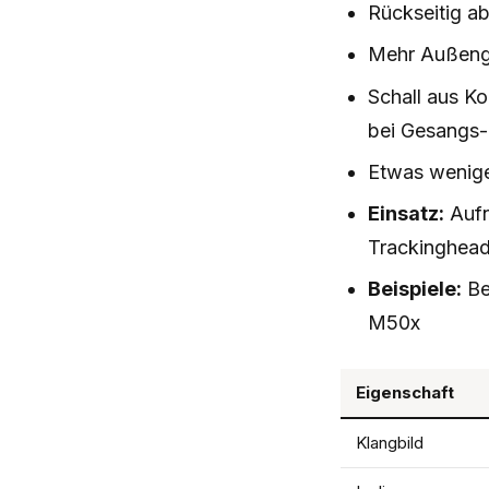
Rückseitig a
Mehr Außenge
Schall aus K
bei Gesangs-
Etwas weniger
Einsatz:
Aufn
Trackinghea
Beispiele:
Be
M50x
Eigenschaft
Klangbild