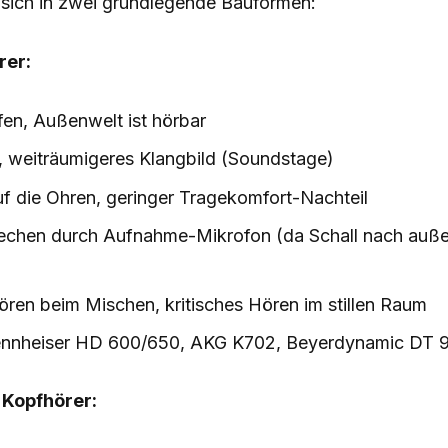
n sich in zwei grundlegende Bauformen:
rer:
fen, Außenwelt ist hörbar
s, weiträumigeres Klangbild (Soundstage)
uf die Ohren, geringer Tragekomfort-Nachteil
echen durch Aufnahme-Mikrofon (da Schall nach au
ren beim Mischen, kritisches Hören im stillen Raum
nnheiser HD 600/650, AKG K702, Beyerdynamic DT 
Kopfhörer: