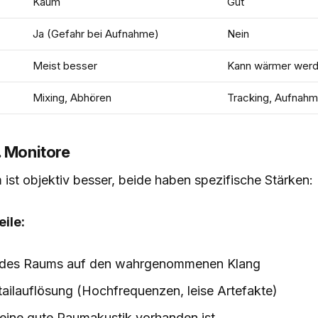
Kaum
Gut
Ja (Gefahr bei Aufnahme)
Nein
Meist besser
Kann wärmer wer
Mixing, Abhören
Tracking, Aufnah
. Monitore
ist objektiv besser, beide haben spezifische Stärken:
ile:
s des Raums auf den wahrgenommenen Klang
ailauflösung (Hochfrequenzen, leise Artefakte)
keine gute Raumakustik vorhanden ist