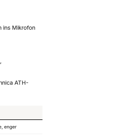
n ins Mikrofon
,
hnica ATH-
e, enger