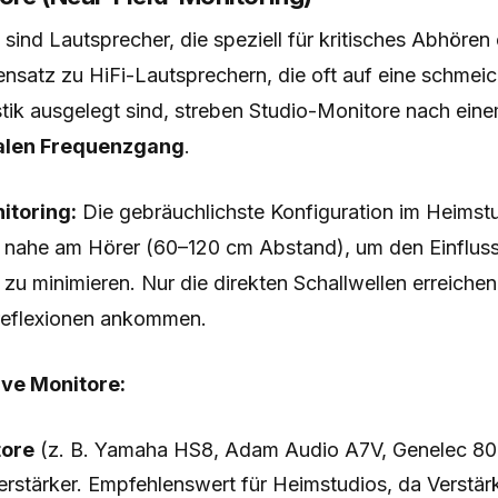
sind Lautsprecher, die speziell für kritisches Abhören
nsatz zu HiFi-Lautsprechern, die oft auf eine schmeic
tik ausgelegt sind, streben Studio-Monitore nach ein
ralen Frequenzgang
.
itoring:
Die gebräuchlichste Konfiguration im Heimstu
 nahe am Hörer (60–120 cm Abstand), um den Einflus
zu minimieren. Nur die direkten Schallwellen erreichen
reflexionen ankommen.
ive Monitore:
tore
(z. B. Yamaha HS8, Adam Audio A7V, Genelec 8
erstärker. Empfehlenswert für Heimstudios, da Verstär