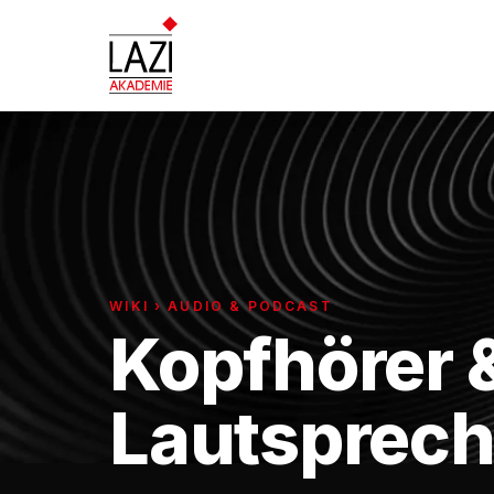
WIKI › AUDIO & PODCAST
Kopfhörer 
Lautsprech