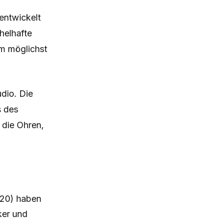
 entwickelt
helhafte
em möglichst
dio. Die
s des
 die Ohren,
020) haben
ker und