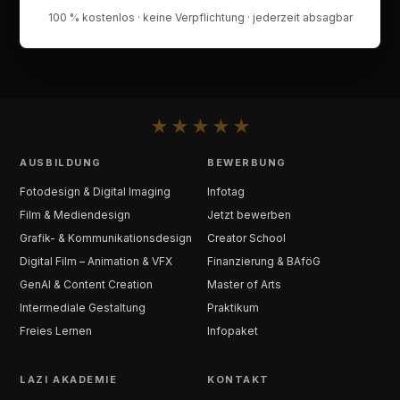
100 % kostenlos · keine Verpflichtung · jederzeit absagbar
★
★
★
★
★
AUSBILDUNG
BEWERBUNG
Fotodesign & Digital Imaging
Infotag
Film & Mediendesign
Jetzt bewerben
Grafik- & Kommunikationsdesign
Creator School
Digital Film – Animation & VFX
Finanzierung & BAföG
GenAI & Content Creation
Master of Arts
Intermediale Gestaltung
Praktikum
Freies Lernen
Infopaket
LAZI AKADEMIE
KONTAKT