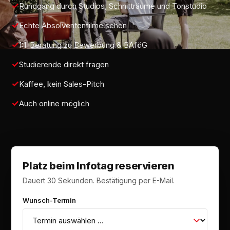
Rundgang durch Studios, Schnitträume und Tonstudio
Echte Absolventenfilme sehen
1:1-Beratung zu Bewerbung & BAföG
Studierende direkt fragen
Kaffee, kein Sales-Pitch
Auch online möglich
Platz beim Infotag reservieren
Dauert 30 Sekunden. Bestätigung per E-Mail.
Wunsch-Termin