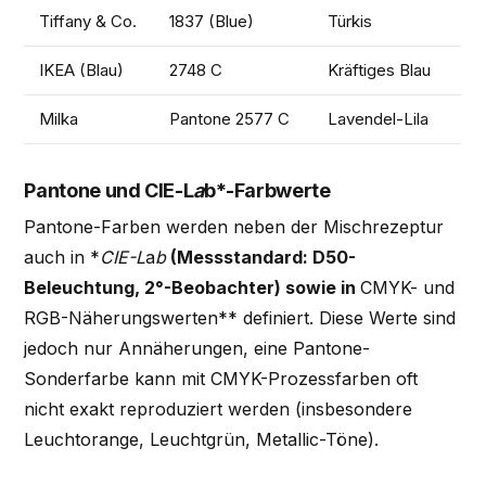
Tiffany & Co.
1837 (Blue)
Türkis
IKEA (Blau)
2748 C
Kräftiges Blau
Milka
Pantone 2577 C
Lavendel-Lila
Pantone und CIE-L
a
b*-Farbwerte
Pantone-Farben werden neben der Mischrezeptur
auch in *
CIE-L
a
b
(Messstandard: D50-
Beleuchtung, 2°-Beobachter) sowie in
CMYK- und
RGB-Näherungswerten** definiert. Diese Werte sind
jedoch nur Annäherungen, eine Pantone-
Sonderfarbe kann mit CMYK-Prozessfarben oft
nicht exakt reproduziert werden (insbesondere
Leuchtorange, Leuchtgrün, Metallic-Töne).