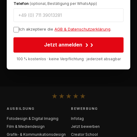
Telefon
(optional, Bestätigung per WhatsApp)
Ich akzeptiere die
AGB & Datenschutzerklärung
.
›
Jetzt anmelden
100 % kostenlos · keine Verpflichtung · jederzeit absagbar
★
★
★
★
★
AUSBILDUNG
BEWERBUNG
Fotodesign & Digital Imaging
Infotag
Film & Mediendesign
Jetzt bewerben
Grafik- & Kommunikationsdesign
Creator School