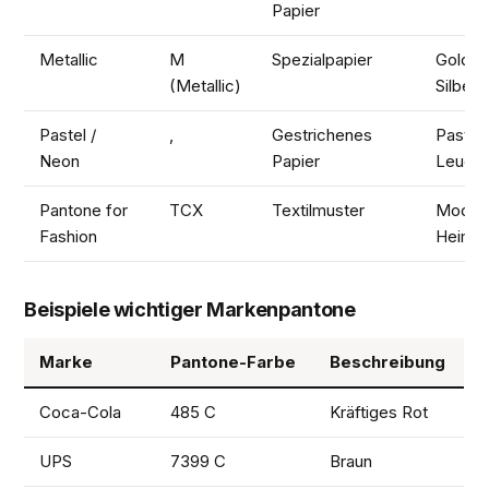
Papier
Metallic
M
Spezialpapier
Gold-,
(Metallic)
Silbere
Pastel /
,
Gestrichenes
Pastell
Neon
Papier
Leucht
Pantone for
TCX
Textilmuster
Mode, T
Fashion
Heimtex
Beispiele wichtiger Markenpantone
Marke
Pantone-Farbe
Beschreibung
Coca-Cola
485 C
Kräftiges Rot
UPS
7399 C
Braun