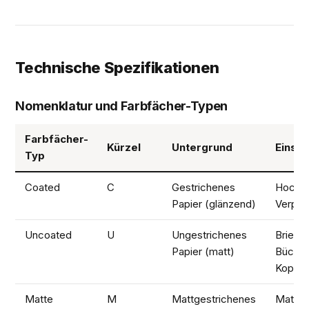
Technische Spezifikationen
Nomenklatur und Farbfächer-Typen
Farbfächer-
Kürzel
Untergrund
Einsat
Typ
Coated
C
Gestrichenes
Hochgl
Papier (glänzend)
Verpa
Uncoated
U
Ungestrichenes
Briefpa
Papier (matt)
Bücher
Kopier
Matte
M
Mattgestrichenes
Matte 