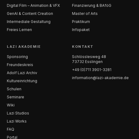
Digital Film – Animation & VFX
Finanzierung & BAföG
GenAI & Content Creation
Master of Arts
Intermediale Gestaltung
Praktikum
Freies Lernen
Infopaket
LAZI AKADEMIE
KONTAKT
Sponsoring
Schlösslesweg 48
73732 Esslingen
Freundeskreis
+49 (0)711 3901-3281
Adolf Lazi Archiv
information@lazi-akademie.de
Kultureinrichtung
Schulen
Seminare
Wiki
Lazi Studios
Lazi Works
FAQ
Portal