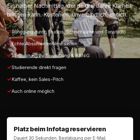
Ein halber Nachmittag, der dir drei Jahre Klarheit
bringen kann. Kostenlos, unverbindlich, ehrlich.
Rundgang durch Studios, Schnitträume und Tonstudio
Echte Absolventenfilme sehen
1:1-Beratung zu Bewerbung & BAföG
Studierende direkt fragen
Kaffee, kein Sales-Pitch
Auch online möglich
Platz beim Infotag reservieren
Dauert 30 Sekunden. Bestätigung per E-Mail.