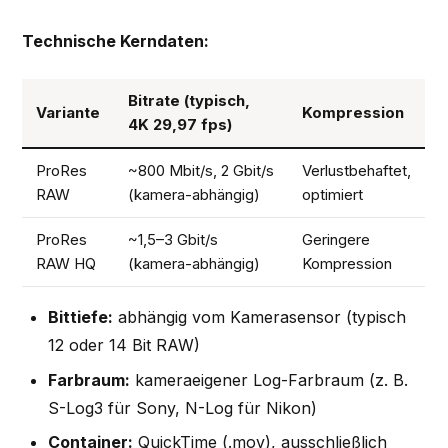
Technische Kerndaten:
Bitrate (typisch,
Variante
Kompression
4K 29,97 fps)
ProRes
~800 Mbit/s, 2 Gbit/s
Verlustbehaftet,
RAW
(kamera-abhängig)
optimiert
ProRes
~1,5–3 Gbit/s
Geringere
RAW HQ
(kamera-abhängig)
Kompression
Bittiefe:
abhängig vom Kamerasensor (typisch
12 oder 14 Bit RAW)
Farbraum:
kameraeigener Log-Farbraum (z. B.
S-Log3 für Sony, N-Log für Nikon)
Container:
QuickTime (.mov), ausschließlich