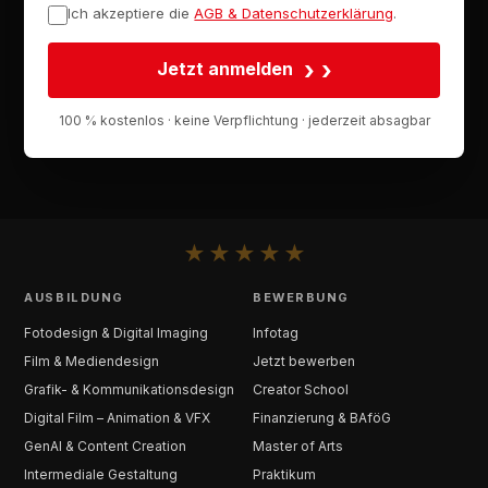
Ich akzeptiere die
AGB & Datenschutzerklärung
.
›
Jetzt anmelden
100 % kostenlos · keine Verpflichtung · jederzeit absagbar
★
★
★
★
★
AUSBILDUNG
BEWERBUNG
Fotodesign & Digital Imaging
Infotag
Film & Mediendesign
Jetzt bewerben
Grafik- & Kommunikationsdesign
Creator School
Digital Film – Animation & VFX
Finanzierung & BAföG
GenAI & Content Creation
Master of Arts
Intermediale Gestaltung
Praktikum