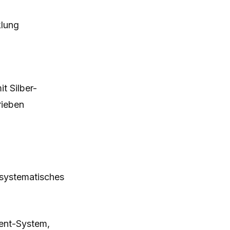
klung
t Silber-
rieben
systematisches
nt-System,