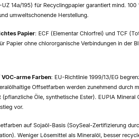
-UZ 14a/195) für Recyclingpapier garantiert mind. 100
 und umweltschonende Herstellung.
ichtes Papier
: ECF (Elementar Chlorfrei) und TCF (Tota
ür Papier ohne chlororganische Verbindungen in der Bl
 / VOC-arme Farben
: EU-Richtlinie 1999/13/EG begre
eralölhaltige Offsetfarben werden zunehmend durch mi
t (pflanzliche Öle, synthetische Ester). EUPIA Mineral O
tieg vor.
setfarben auf Sojaöl-Basis (SoySeal-Zertifizierung du
ion). Weniger Lösemittel als Mineralöl, besser recycl