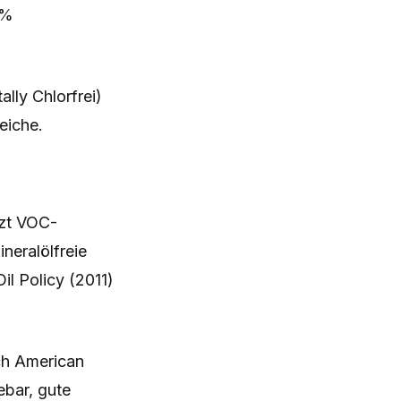
 %
lly Chlorfrei)
eiche.
nzt VOC-
neralölfreie
il Policy (2011)
rch American
ebar, gute