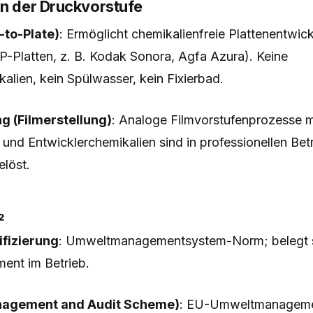
in der Druckvorstufe
to-Plate)
: Ermöglicht chemikalienfreie Plattenentwic
P-Platten, z. B. Kodak Sonora, Agfa Azura). Keine
alien, kein Spülwasser, kein Fixierbad.
g (Filmerstellung)
: Analoge Filmvorstufenprozesse mi
 und Entwicklerchemikalien sind in professionellen Bet
löst.
₂
ifizierung
: Umweltmanagementsystem-Norm; belegt 
nt im Betrieb.
agement and Audit Scheme)
: EU-Umweltmanageme