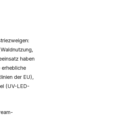
striezweigen:
 (Waldnutzung,
eeinsatz haben
 erhebliche
inien der EU),
del (UV-LED-
tream-