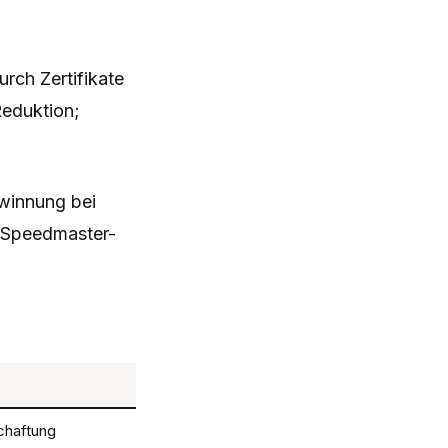
rch Zertifikate
Reduktion;
winnung bei
 Speedmaster-
chaftung