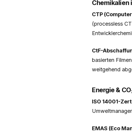
Chemikalien 
CTP (Computer-
(processless CT
Entwicklerchemik
CtF-Abschaffun
basierten Filmen
weitgehend abge
Energie & CO
ISO 14001-Zert
Umweltmanageme
EMAS (Eco Man