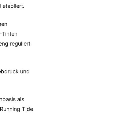
etabliert.
nen
-Tinten
ng reguliert
iebdruck und
nbasis als
 Running Tide