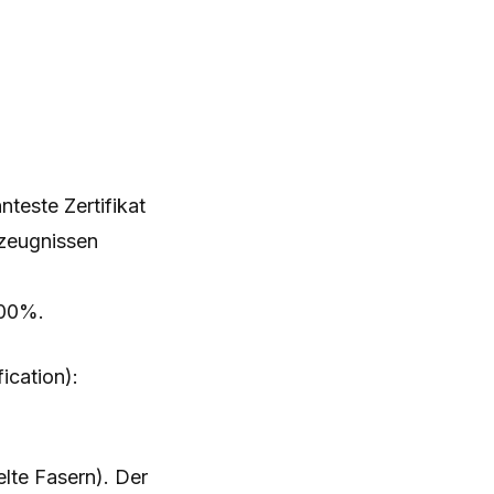
teste Zertifikat
rzeugnissen
100%.
ication):
elte Fasern). Der