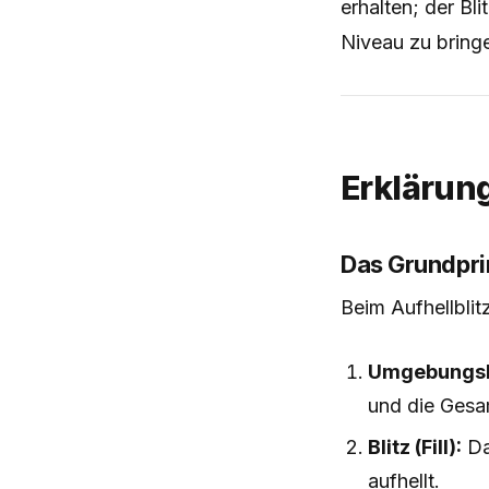
erhalten; der Bl
Niveau zu bring
Erklärun
Das Grundpri
Beim Aufhellblit
Umgebungsli
und die Gesa
Blitz (Fill):
Da
aufhellt.