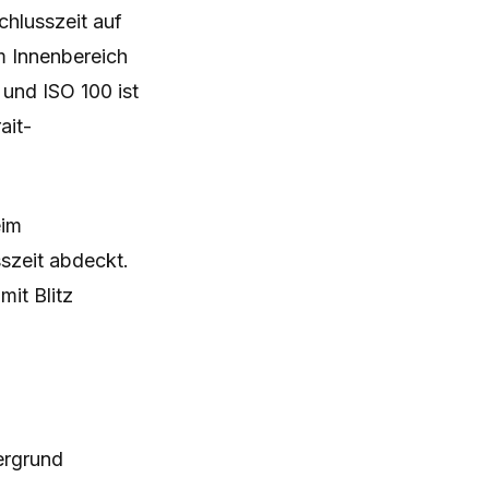
chlusszeit auf
m Innenbereich
 und ISO 100 ist
ait-
eim
sszeit abdeckt.
mit Blitz
ergrund