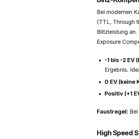
Bei modernen Ka
(TTL, Through t
Blitzleistung an
Exposure Compen
-1 bis -2 EV 
Ergebnis. Ide
0 EV (keine 
Positiv (+1 E
Faustregel:
Bei 
High Speed S