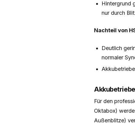
Hintergrund g
nur durch Bl
Nachteil von H
Deutlich geri
normaler Syn
Akkubetriebe
Akkubetriebe
Für den professi
Oktabox) werden
Außenblitze) ve