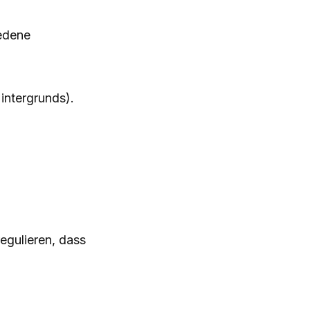
iedene
intergrunds).
regulieren, dass