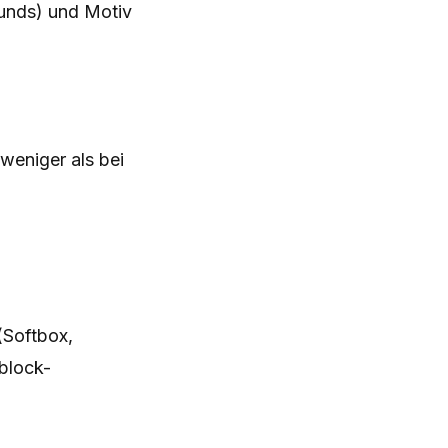
runds) und Motiv
 weniger als bei
(Softbox,
block-