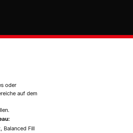
es oder
ereiche auf dem
len.
eau:
z, Balanced Fill