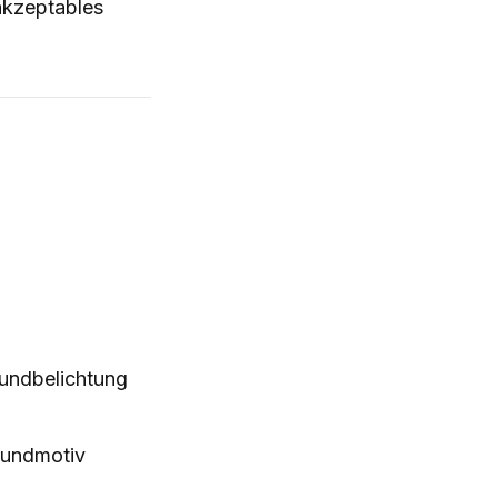
 akzeptables
rundbelichtung
rundmotiv