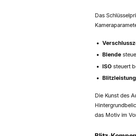
Das Schlüsselpr
Kameraparameter
Verschlussz
Blende
steue
ISO
steuert b
Blitzleistun
Die Kunst des Auf
Hintergrundbelic
das Motiv im Vor
Blitz-Kompen