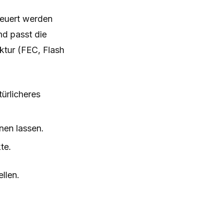
teuert werden
nd passt die
ektur (FEC, Flash
türlicheres
nen lassen.
te.
ellen.