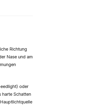
liche Richtung
r der Nase und am
immungen
peedlight) oder
s harte Schatten
 Hauptlichtquelle