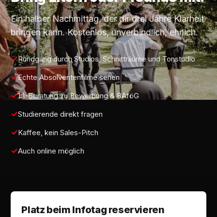
Ein halber Nachmittag, der dir drei Jahre Klarheit
bringen kann. Kostenlos, unverbindlich, ehrlich.
Rundgang durch Studios, Schnitträume und Tonstudio
Echte Absolventenfilme sehen
1:1-Beratung zu Bewerbung & BAföG
Studierende direkt fragen
Kaffee, kein Sales-Pitch
Auch online möglich
Platz beim Infotag reservieren