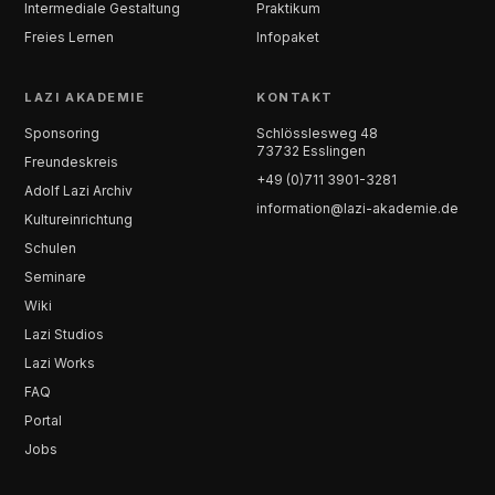
Intermediale Gestaltung
Praktikum
Freies Lernen
Infopaket
LAZI AKADEMIE
KONTAKT
Sponsoring
Schlösslesweg 48
73732 Esslingen
Freundeskreis
+49 (0)711 3901-3281
Adolf Lazi Archiv
information@lazi-akademie.de
Kultureinrichtung
Schulen
Seminare
Wiki
Lazi Studios
Lazi Works
FAQ
Portal
Jobs