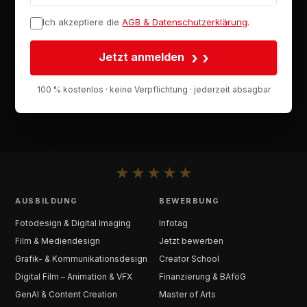
Ich akzeptiere die
AGB & Datenschutzerklärung
.
›
Jetzt anmelden
100 % kostenlos · keine Verpflichtung · jederzeit absagbar
★
★
★
★
★
AUSBILDUNG
BEWERBUNG
Fotodesign & Digital Imaging
Infotag
Film & Mediendesign
Jetzt bewerben
Grafik- & Kommunikationsdesign
Creator School
Digital Film – Animation & VFX
Finanzierung & BAföG
GenAI & Content Creation
Master of Arts