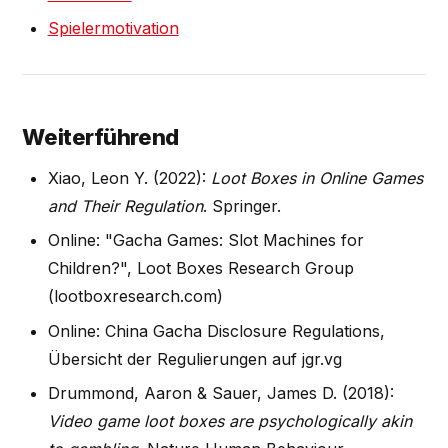
Spielermotivation
Weiterführend
Xiao, Leon Y. (2022):
Loot Boxes in Online Games
and Their Regulation
. Springer.
Online: "Gacha Games: Slot Machines for
Children?", Loot Boxes Research Group
(lootboxresearch.com)
Online: China Gacha Disclosure Regulations,
Übersicht der Regulierungen auf jgr.vg
Drummond, Aaron & Sauer, James D. (2018):
Video game loot boxes are psychologically akin