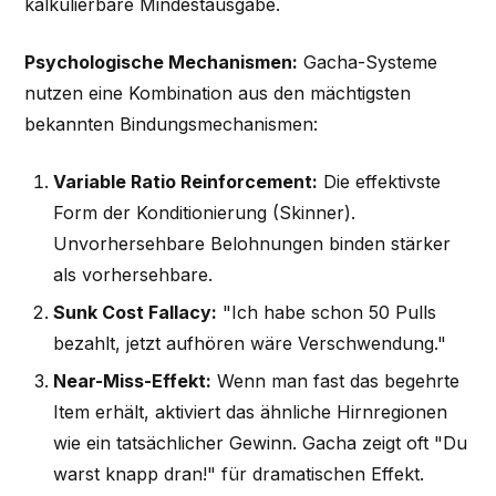
kalkulierbare Mindestausgabe.
Psychologische Mechanismen:
Gacha-Systeme
nutzen eine Kombination aus den mächtigsten
bekannten Bindungsmechanismen:
Variable Ratio Reinforcement:
Die effektivste
Form der Konditionierung (Skinner).
Unvorhersehbare Belohnungen binden stärker
als vorhersehbare.
Sunk Cost Fallacy:
"Ich habe schon 50 Pulls
bezahlt, jetzt aufhören wäre Verschwendung."
Near-Miss-Effekt:
Wenn man fast das begehrte
Item erhält, aktiviert das ähnliche Hirnregionen
wie ein tatsächlicher Gewinn. Gacha zeigt oft "Du
warst knapp dran!" für dramatischen Effekt.