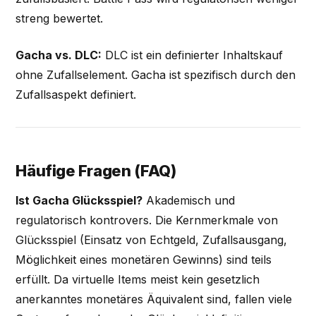
streng bewertet.
Gacha vs. DLC:
DLC ist ein definierter Inhaltskauf
ohne Zufallselement. Gacha ist spezifisch durch den
Zufallsaspekt definiert.
Häufige Fragen (FAQ)
Ist Gacha Glücksspiel?
Akademisch und
regulatorisch kontrovers. Die Kernmerkmale von
Glücksspiel (Einsatz von Echtgeld, Zufallsausgang,
Möglichkeit eines monetären Gewinns) sind teils
erfüllt. Da virtuelle Items meist kein gesetzlich
anerkanntes monetäres Äquivalent sind, fallen viele