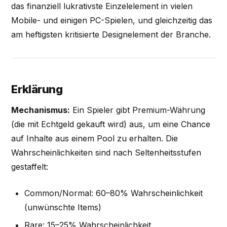
das finanziell lukrativste Einzelelement in vielen
Mobile- und einigen PC-Spielen, und gleichzeitig das
am heftigsten kritisierte Designelement der Branche.
Erklärung
Mechanismus:
Ein Spieler gibt Premium-Währung
(die mit Echtgeld gekauft wird) aus, um eine Chance
auf Inhalte aus einem Pool zu erhalten. Die
Wahrscheinlichkeiten sind nach Seltenheitsstufen
gestaffelt:
Common/Normal: 60–80% Wahrscheinlichkeit
(unwünschte Items)
Rare: 15–25% Wahrscheinlichkeit