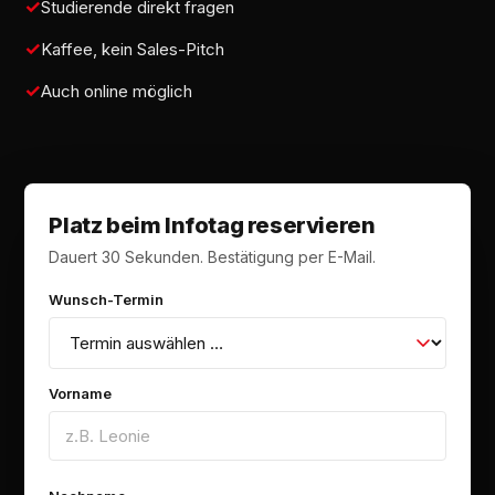
Studierende direkt fragen
Kaffee, kein Sales-Pitch
Auch online möglich
Platz beim Infotag reservieren
Dauert 30 Sekunden. Bestätigung per E-Mail.
Wunsch-Termin
Vorname