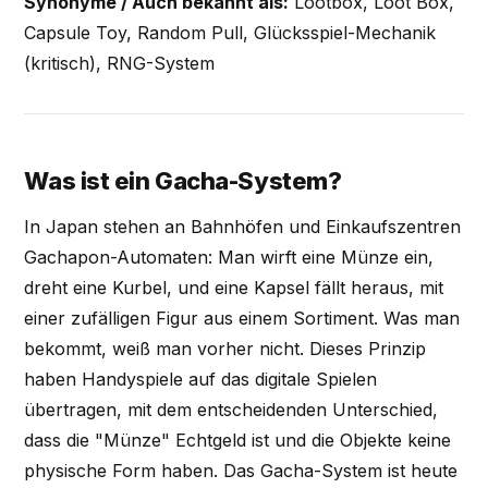
Synonyme / Auch bekannt als:
Lootbox, Loot Box,
Capsule Toy, Random Pull, Glücksspiel-Mechanik
(kritisch), RNG-System
Was ist ein Gacha-System?
In Japan stehen an Bahnhöfen und Einkaufszentren
Gachapon-Automaten: Man wirft eine Münze ein,
dreht eine Kurbel, und eine Kapsel fällt heraus, mit
einer zufälligen Figur aus einem Sortiment. Was man
bekommt, weiß man vorher nicht. Dieses Prinzip
haben Handyspiele auf das digitale Spielen
übertragen, mit dem entscheidenden Unterschied,
dass die "Münze" Echtgeld ist und die Objekte keine
physische Form haben. Das Gacha-System ist heute