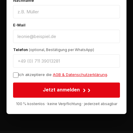
Nachname
E-Mail
Telefon
(optional, Bestätigung per WhatsApp)
Ich akzeptiere die
AGB & Datenschutzerklärung
.
›
Jetzt anmelden
100 % kostenlos · keine Verpflichtung · jederzeit absagbar