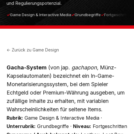
und Regulierungspotenzial.
Game Design & Interactive Media
Grundbegriffe
Fortgeschritten
← Zurück zu
Game Design
Gacha-System
(von jap.
gachapon
, Münz-
Kapselautomaten) bezeichnet ein In-Game-
Monetarisierungssystem, bei dem Spieler
Echtgeld oder Premium-Währung ausgeben, um
zufällige Inhalte zu erhalten, mit variablen
Wahrscheinlichkeiten für seltene Items.
Rubrik:
Game Design & Interactive Media ·
Unterrubrik:
Grundbegriffe ·
Niveau:
Fortgeschritten