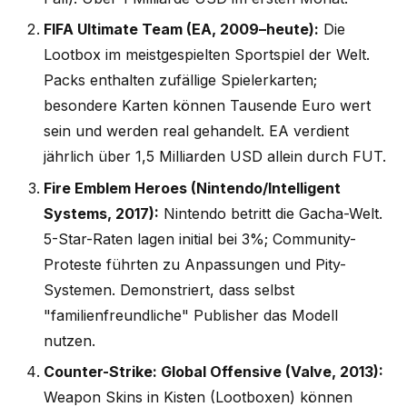
FIFA Ultimate Team (EA, 2009–heute):
Die
Lootbox im meistgespielten Sportspiel der Welt.
Packs enthalten zufällige Spielerkarten;
besondere Karten können Tausende Euro wert
sein und werden real gehandelt. EA verdient
jährlich über 1,5 Milliarden USD allein durch FUT.
Fire Emblem Heroes (Nintendo/Intelligent
Systems, 2017):
Nintendo betritt die Gacha-Welt.
5-Star-Raten lagen initial bei 3%; Community-
Proteste führten zu Anpassungen und Pity-
Systemen. Demonstriert, dass selbst
"familienfreundliche" Publisher das Modell
nutzen.
Counter-Strike: Global Offensive (Valve, 2013):
Weapon Skins in Kisten (Lootboxen) können