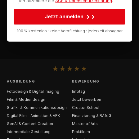
Ich akzeptiere die
AGB & Datenschutzerklärung
.
›
Jetzt anmelden
100 % kostenlos · keine Verpflichtung · jederzeit absagbar
★
★
★
★
★
AUSBILDUNG
BEWERBUNG
Fotodesign & Digital Imaging
Infotag
Film & Mediendesign
Jetzt bewerben
Grafik- & Kommunikationsdesign
Creator School
Digital Film – Animation & VFX
Finanzierung & BAföG
GenAI & Content Creation
Master of Arts
Intermediale Gestaltung
Praktikum