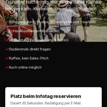
Ein halber Nachmittag, der dir drei Jahre Klarheit
bringen kann. Kostenlos, unverbindlich, ehrlich.
Rundgang durch Studios, Schnitträume und Tonstudio
Echte Absolventenfilme sehen
1:1-Beratung zu Bewerbung & BAföG
Studierende direkt fragen
Kaffee, kein Sales-Pitch
Auch online möglich
Platz beim Infotag reservieren
Dauert 30 Sekunden. Bestätigung per E-Mail.