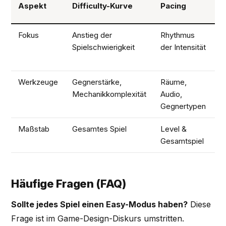
Aspekt
Difficulty-Kurve
Pacing
S
Fokus
Anstieg der
Rhythmus
W
Spielschwierigkeit
der Intensität
v
S
Werkzeuge
Gegnerstärke,
Räume,
X
Mechanikkomplexität
Audio,
A
Gegnertypen
Maßstab
Gesamtes Spiel
Level &
G
Gesamtspiel
S
Häufige Fragen (FAQ)
Sollte jedes Spiel einen Easy-Modus haben?
Diese
Frage ist im Game-Design-Diskurs umstritten.