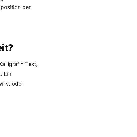
position der
it?
alligrafin Text,
. Ein
irkt oder