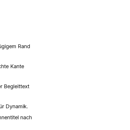
ßzügigem Rand
chte Kante
r Begleittext
für Dynamik.
mnentitel nach