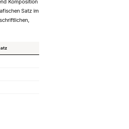
rend Komposition
afischen Satz im
chriftlichen,
Satz