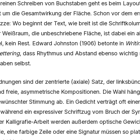
 reinen Schreiben von Buchstaben geht es beim Layout
it um die Gesamtwirkung der Fläche. Schon vor dem er
izze: Wo beginnt der Text, wie breit ist die Schriftkolu
 Weißraum, die unbeschriebene Fläche, ist dabei ein a
el, kein Rest. Edward Johnston (1906) betonte in
Writi
ettering
, dass Rhythmus und Abstand ebenso wichtig s
aben selbst.
nungen sind der zentrierte (axiale) Satz, der linksbünd
nd freie, asymmetrische Kompositionen. Die Wahl häng
gewünschter Stimmung ab. Ein Gedicht verträgt oft einen
 während ein expressiver Schriftzug vom Bruch der Sym
r Kalligrafie-Arbeit werden außerdem optische Gewich
ale, eine farbige Zeile oder eine Signatur müssen so pla