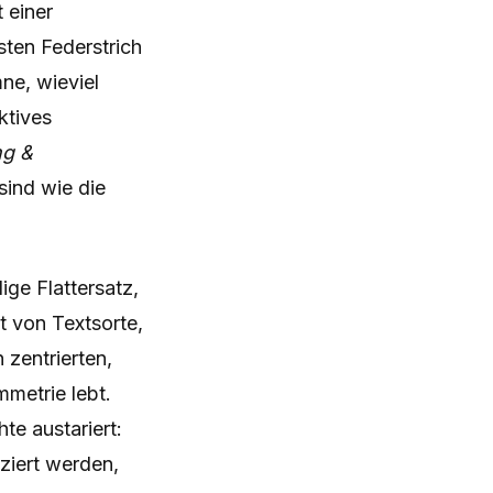
 einer
sten Federstrich
mne, wieviel
ktives
ng &
ind wie die
ige Flattersatz,
t von Textsorte,
 zentrierten,
metrie lebt.
te austariert:
tziert werden,