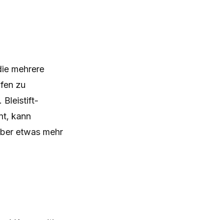
 die mehrere
ifen zu
Bleistift-
nt, kann
eber etwas mehr