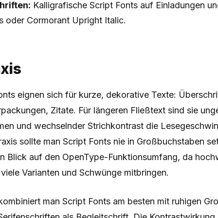
riften:
Kalligrafische Script Fonts auf Einladungen u
s oder Cormorant Upright Italic.
axis
onts eignen sich für kurze, dekorative Texte: Überschr
packungen, Zitate. Für längeren Fließtext sind sie ung
en und wechselnder Strichkontrast die Lesegeschwind
raxis sollte man Script Fonts nie in Großbuchstaben se
in Blick auf den OpenType-Funktionsumfang, da hoch
 viele Varianten und Schwünge mitbringen.
kombiniert man Script Fonts am besten mit ruhigen Gro
Serifenschriften als Begleitschrift. Die Kontrastwirkun