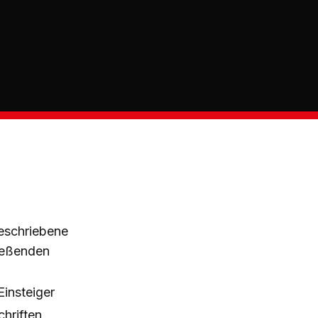
geschriebene
ließenden
insteiger
chriften,