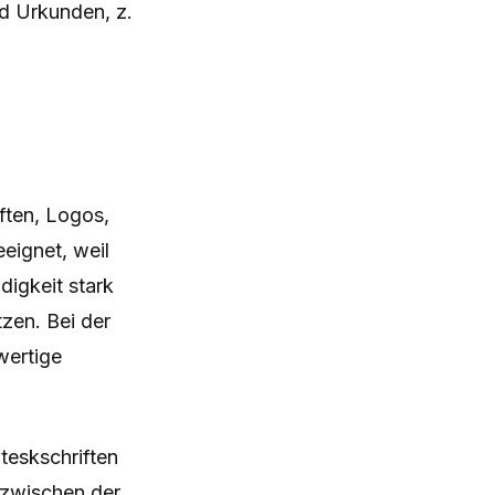
nd Urkunden, z.
iften, Logos,
eeignet, weil
igkeit stark
tzen. Bei der
wertige
teskschriften
g zwischen der