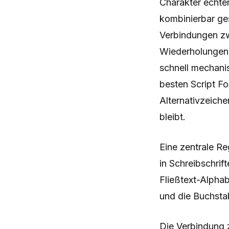
Charakter echter
kombinierbar ge
Verbindungen z
Wiederholungen 
schnell mechanis
besten Script F
Alternativzeiche
bleibt.
Eine zentrale Re
in Schreibschrif
Fließtext-Alpha
und die Buchsta
Die Verbindung z