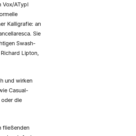
ch Vox/ATypI
ormelle
er Kalligrafie: an
ancellaresca. Sie
ächtigen Swash-
 Richard Lipton,
ch und wirken
wie Casual-
 oder die
n fließenden