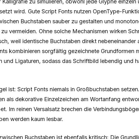
 Kalligrafie zu simulieren, obwohl jede Glyphe einzel
setzt wird. Gute Script Fonts nutzen OpenType-Funkt
wischen Buchstaben sauber zu gestalten und monoton
zu vermeiden. Ohne solche Mechanismen wirken Schre
ch, weil identische Buchstaben direkt nebeneinander a
onts kombinieren sorgfältig gezeichnete Grundformen m
n und Ligaturen, sodass das Schriftbild lebendig und
gel ist: Script Fonts niemals in Großbuchstaben setzen.
ten als dekorative Einzelzeichen am Wortanfang entworf
bet. Im reinen Versalsatz brechen die Verbindungsböge
ben werden kaum lesbar.
wischen Buchstaben ist ebenfalls kritisch: Die Grundl