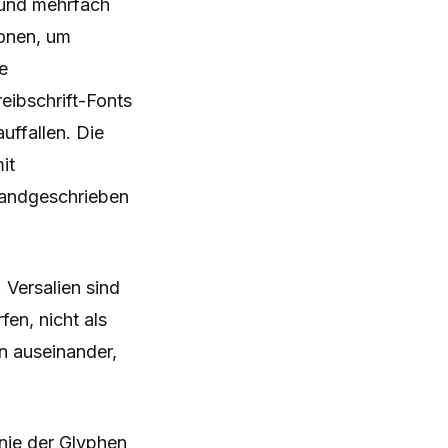
n und mehrfach
ionen, um
e
ibschrift-Fonts
uffallen. Die
it
 handgeschrieben
 Versalien sind
en, nicht als
n auseinander,
inie der Glyphen