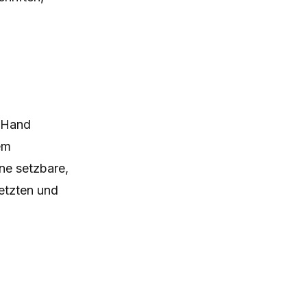
n Hand
em
ine setzbare,
setzten und