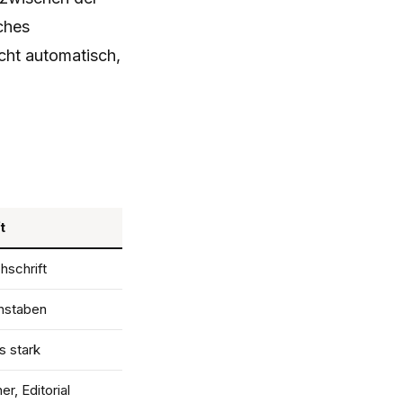
sches
icht automatisch,
t
hschrift
hstaben
s stark
er, Editorial