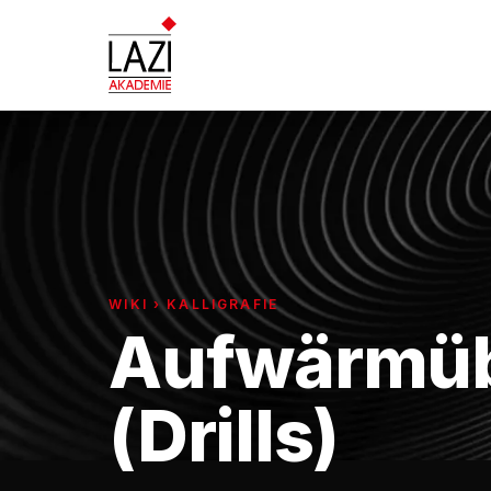
WIKI › KALLIGRAFIE
Aufwärmü
(Drills)