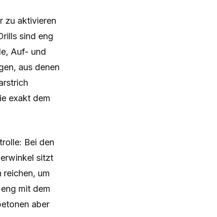
r zu aktivieren
ills sind eng
e, Auf- und
gen, aus denen
rstrich
fie exakt dem
rolle: Bei den
erwinkel sitzt
n reichen, um
d eng mit dem
betonen aber