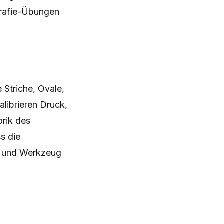
grafie-Übungen
 Striche, Ovale,
alibrieren Druck,
orik des
s die
d und Werkzeug