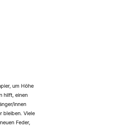
.
apier, um Höhe
hilft, einen
fänger/innen
 bleiben. Viele
 neuen Feder,