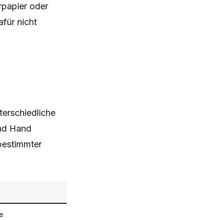
rpapier oder
afür nicht
terschiedliche
und Hand
 bestimmter
e