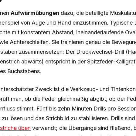
enen
Aufwärmübungen
dazu, die beteiligte Muskulatu
nspiel von Auge und Hand einzustimmen. Typische Dr
chte mit konstantem Abstand, ineinanderlaufende Oval
e Achterschleifen. Sie trainieren genau die Bewegun
hstaben zusammensetzen: Der Druckwechsel-Drill (Haa
enstrich abwärts) entspricht in der Spitzfeder-Kalligra
des Buchstabens.
 unterschätzter Zweck ist die Werkzeug- und Tintenkont
prüft man, ob die Feder gleichmäßig abgibt, ob der Fed
nfluss stimmt. Fünf bis zehn Minuten Drills pro Sessio
u lösen und das Strichbild zu stabilisieren. Drills sin
striche üben
verwandt; die Übergänge sind fließend, 