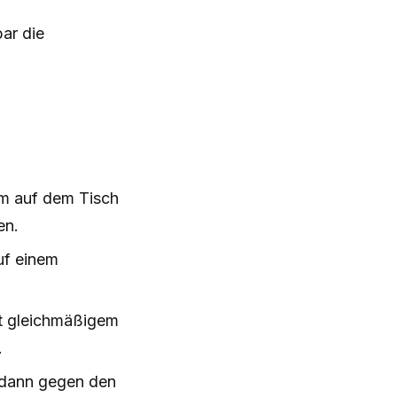
ar die
rm auf dem Tisch
en.
uf einem
it gleichmäßigem
.
, dann gegen den