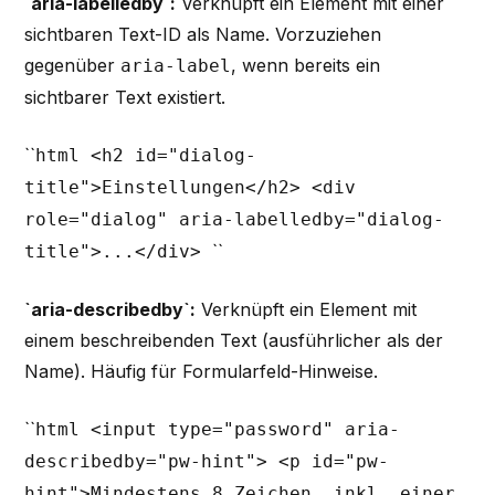
`aria-labelledby`:
Verknüpft ein Element mit einer
sichtbaren Text-ID als Name. Vorzuziehen
gegenüber
, wenn bereits ein
aria-label
sichtbarer Text existiert.
``
html <h2 id="dialog-
title">Einstellungen</h2> <div
role="dialog" aria-labelledby="dialog-
``
title">...</div>
`aria-describedby`:
Verknüpft ein Element mit
einem beschreibenden Text (ausführlicher als der
Name). Häufig für Formularfeld-Hinweise.
``
html <input type="password" aria-
describedby="pw-hint"> <p id="pw-
hint">Mindestens 8 Zeichen, inkl. einer