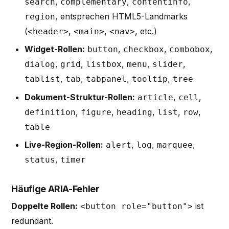
,
,
,
search
complementary
contentinfo
, entsprechen HTML5-Landmarks
region
(
,
,
, etc.)
<header>
<main>
<nav>
Widget-Rollen:
,
,
,
button
checkbox
combobox
,
,
,
,
,
dialog
grid
listbox
menu
slider
,
,
,
,
tablist
tab
tabpanel
tooltip
tree
Dokument-Struktur-Rollen:
,
,
article
cell
,
,
,
,
,
definition
figure
heading
list
row
table
Live-Region-Rollen:
,
,
,
alert
log
marquee
,
status
timer
Häufige ARIA-Fehler
Doppelte Rollen:
ist
<button role="button">
redundant.