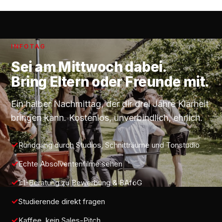
INFOTAG
Sei am
Mittwoch
dabei.
Bring Eltern oder Freunde mit.
Ein halber Nachmittag, der dir drei Jahre Klarheit
bringen kann. Kostenlos, unverbindlich, ehrlich.
Rundgang durch Studios, Schnitträume und Tonstudio
Echte Absolventenfilme sehen
1:1-Beratung zu Bewerbung & BAföG
Studierende direkt fragen
Kaffee, kein Sales-Pitch