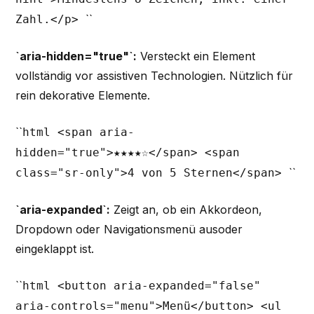
``
Zahl.</p>
`aria-hidden="true"`:
Versteckt ein Element
vollständig vor assistiven Technologien. Nützlich für
rein dekorative Elemente.
``
html <span aria-
hidden="true">★★★★☆</span> <span
``
class="sr-only">4 von 5 Sternen</span>
`aria-expanded`:
Zeigt an, ob ein Akkordeon,
Dropdown oder Navigationsmenü ausoder
eingeklappt ist.
``
html <button aria-expanded="false"
aria-controls="menu">Menü</button> <ul