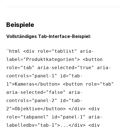
Beispiele
Vollständiges Tab-Interface-Beispiel:
``
html <div role="tablist" aria-
label="Produktkategorien"> <button
role="tab" aria-selected="true" aria-
controls="panel-1" id="tab-
1">Kameras</button> <button role="tab"
aria-selected="false" aria-
controls="panel-2" id="tab-
2">Objektive</button> </div> <div
role="tabpanel" id="panel-1" aria-
labelledby="tab-1">...</div> <div