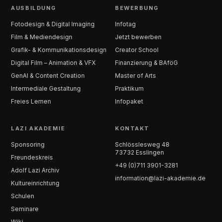
AUSBILDUNG
BEWERBUNG
Fotodesign & Digital Imaging
Infotag
Film & Mediendesign
Jetzt bewerben
Grafik- & Kommunikationsdesign
Creator School
Digital Film – Animation & VFX
Finanzierung & BAföG
GenAI & Content Creation
Master of Arts
Intermediale Gestaltung
Praktikum
Freies Lernen
Infopaket
LAZI AKADEMIE
KONTAKT
Sponsoring
Schlösslesweg 48
73732 Esslingen
Freundeskreis
+49 (0)711 3901-3281
Adolf Lazi Archiv
information@lazi-akademie.de
Kultureinrichtung
Schulen
Seminare
Wiki