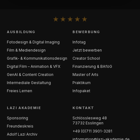
★
★
★
★
★
AUSBILDUNG
BEWERBUNG
Fotodesign & Digital Imaging
Infotag
Film & Mediendesign
Jetzt bewerben
Grafik- & Kommunikationsdesign
Creator School
Digital Film – Animation & VFX
Finanzierung & BAföG
GenAI & Content Creation
Master of Arts
Intermediale Gestaltung
Praktikum
Freies Lernen
Infopaket
LAZI AKADEMIE
KONTAKT
Sponsoring
Schlösslesweg 48
73732 Esslingen
Freundeskreis
+49 (0)711 3901-3281
Adolf Lazi Archiv
information@lazi-akademie.de