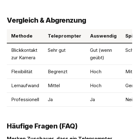
Vergleich & Abgrenzung
Methode
Teleprompter
Auswendig
Spick
Blickkontakt
Sehr gut
Gut (wenn
Schle
zur Kamera
geübt)
Flexibilität
Begrenzt
Hoch
Mittel
Lernaufwand
Mittel
Hoch
Gerin
Professionell
Ja
Ja
Nein
Häufige Fragen (FAQ)
Merken Zuschauer, dass ein Teleprompter