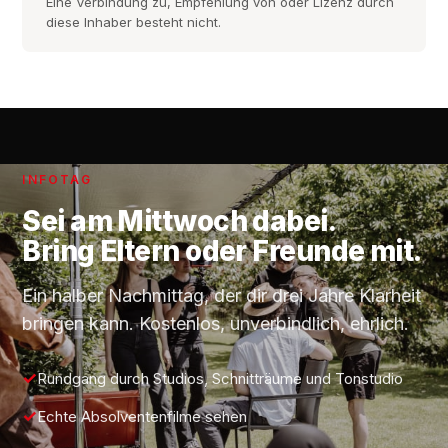
Eine Verbindung zu, Empfehlung von oder Lizenz durch
diese Inhaber besteht nicht.
INFOTAG
Sei am
Mittwoch
dabei.
Bring Eltern oder Freunde mit.
Ein halber Nachmittag, der dir drei Jahre Klarheit
bringen kann. Kostenlos, unverbindlich, ehrlich.
Rundgang durch Studios, Schnitträume und Tonstudio
Echte Absolventenfilme sehen