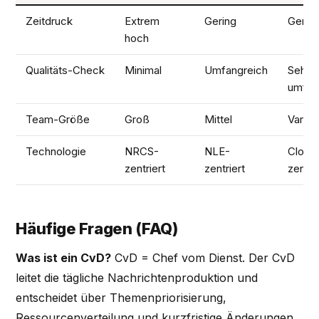
Zeitdruck
Extrem
Gering
Gerin
hoch
Qualitäts-Check
Minimal
Umfangreich
Sehr
umfan
Team-Größe
Groß
Mittel
Variab
Technologie
NRCS-
NLE-
Cloud
zentriert
zentriert
zentri
Häufige Fragen (FAQ)
Was ist ein CvD?
CvD = Chef vom Dienst. Der CvD
leitet die tägliche Nachrichtenproduktion und
entscheidet über Themenpriorisierung,
Ressourcenverteilung und kurzfristige Änderungen.