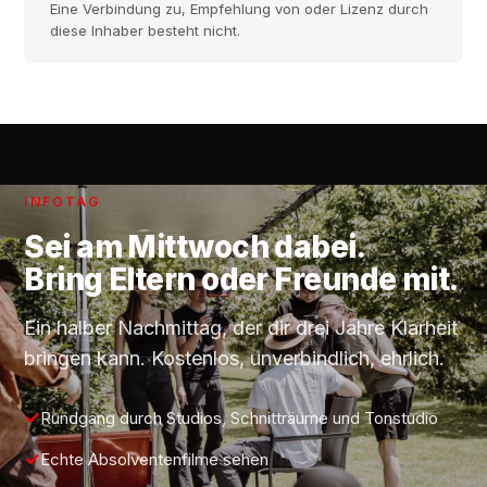
Eine Verbindung zu, Empfehlung von oder Lizenz durch
diese Inhaber besteht nicht.
INFOTAG
Sei am
Mittwoch
dabei.
Bring Eltern oder Freunde mit.
Ein halber Nachmittag, der dir drei Jahre Klarheit
bringen kann. Kostenlos, unverbindlich, ehrlich.
Rundgang durch Studios, Schnitträume und Tonstudio
Echte Absolventenfilme sehen