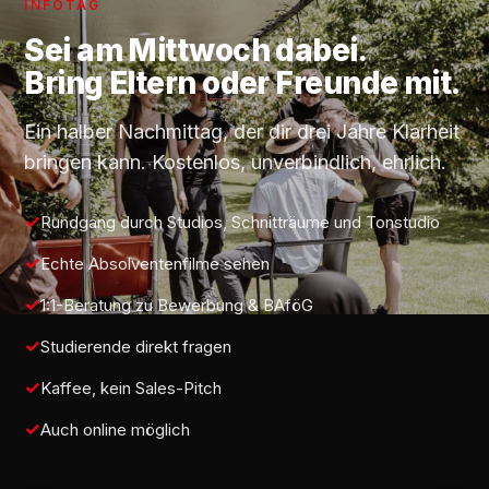
INFOTAG
Sei am
Mittwoch
dabei.
Bring Eltern oder Freunde mit.
Ein halber Nachmittag, der dir drei Jahre Klarheit
bringen kann. Kostenlos, unverbindlich, ehrlich.
Rundgang durch Studios, Schnitträume und Tonstudio
Echte Absolventenfilme sehen
1:1-Beratung zu Bewerbung & BAföG
Studierende direkt fragen
Kaffee, kein Sales-Pitch
Auch online möglich