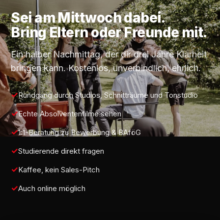
Sei am
Mittwoch
dabei.
Bring Eltern oder Freunde mit.
Ein halber Nachmittag, der dir drei Jahre Klarheit
bringen kann. Kostenlos, unverbindlich, ehrlich.
Rundgang durch Studios, Schnitträume und Tonstudio
Echte Absolventenfilme sehen
1:1-Beratung zu Bewerbung & BAföG
Studierende direkt fragen
Kaffee, kein Sales-Pitch
Auch online möglich