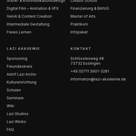
Grafik- & Kommunikationsdesign
Creator School
Digital Film – Animation & VFX
Finanzierung & BAföG
GenAI & Content Creation
Master of Arts
Intermediale Gestaltung
Praktikum
Freies Lernen
Infopaket
LAZI AKADEMIE
KONTAKT
Sponsoring
Schlösslesweg 48
73732 Esslingen
Freundeskreis
+49 (0)711 3901-3281
Adolf Lazi Archiv
information@lazi-akademie.de
Kultureinrichtung
Schulen
Seminare
Wiki
Lazi Studios
Lazi Works
FAQ