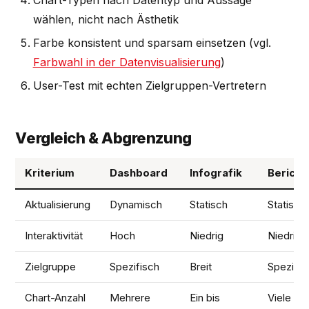
wählen, nicht nach Ästhetik
Farbe konsistent und sparsam einsetzen (vgl.
Farbwahl in der Datenvisualisierung
)
User-Test mit echten Zielgruppen-Vertretern
Vergleich & Abgrenzung
Kriterium
Dashboard
Infografik
Bericht
Aktualisierung
Dynamisch
Statisch
Statisch
Interaktivität
Hoch
Niedrig
Niedrig
Zielgruppe
Spezifisch
Breit
Spezifis
Chart-Anzahl
Mehrere
Ein bis
Viele