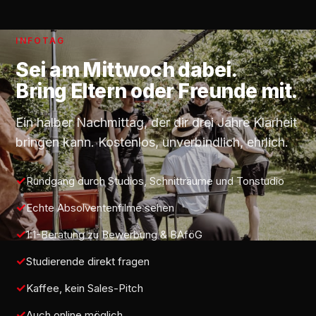
INFOTAG
Sei am
Mittwoch
dabei.
Bring Eltern oder Freunde mit.
Ein halber Nachmittag, der dir drei Jahre Klarheit
bringen kann. Kostenlos, unverbindlich, ehrlich.
Rundgang durch Studios, Schnitträume und Tonstudio
Echte Absolventenfilme sehen
1:1-Beratung zu Bewerbung & BAföG
Studierende direkt fragen
Kaffee, kein Sales-Pitch
Auch online möglich