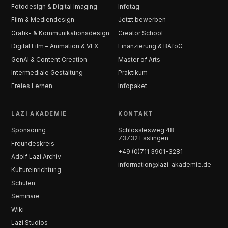
Fotodesign & Digital Imaging
Infotag
Film & Mediendesign
Jetzt bewerben
Grafik- & Kommunikationsdesign
Creator School
Digital Film – Animation & VFX
Finanzierung & BAföG
GenAI & Content Creation
Master of Arts
Intermediale Gestaltung
Praktikum
Freies Lernen
Infopaket
LAZI AKADEMIE
KONTAKT
Sponsoring
Schlösslesweg 48
73732 Esslingen
Freundeskreis
+49 (0)711 3901-3281
Adolf Lazi Archiv
information@lazi-akademie.de
Kultureinrichtung
Schulen
Seminare
Wiki
Lazi Studios