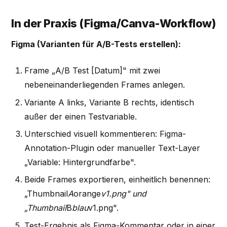
In der Praxis (Figma/Canva-Workflow)
Figma (Varianten für A/B-Tests erstellen):
Frame „A/B Test [Datum]" mit zwei
nebeneinanderliegenden Frames anlegen.
Variante A links, Variante B rechts, identisch
außer der einen Testvariable.
Unterschied visuell kommentieren: Figma-
Annotation-Plugin oder manueller Text-Layer
„Variable: Hintergrundfarbe".
Beide Frames exportieren, einheitlich benennen:
„Thumbnail
A
orange
v1.png" und
„Thumbnail
B
blau
v1.png".
Test-Ergebnis als Figma-Kommentar oder in einer