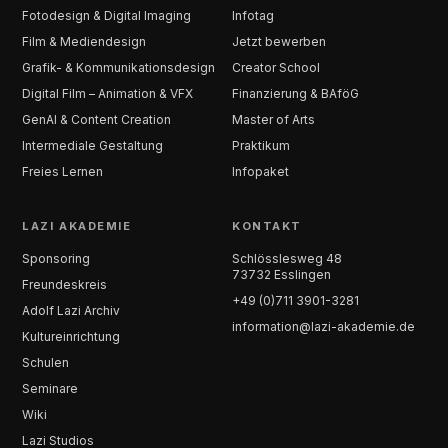
Fotodesign & Digital Imaging
Infotag
Film & Mediendesign
Jetzt bewerben
Grafik- & Kommunikationsdesign
Creator School
Digital Film – Animation & VFX
Finanzierung & BAföG
GenAI & Content Creation
Master of Arts
Intermediale Gestaltung
Praktikum
Freies Lernen
Infopaket
LAZI AKADEMIE
KONTAKT
Sponsoring
Schlösslesweg 48
73732 Esslingen
Freundeskreis
+49 (0)711 3901-3281
Adolf Lazi Archiv
information@lazi-akademie.de
Kultureinrichtung
Schulen
Seminare
Wiki
Lazi Studios