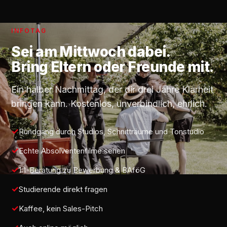
INFOTAG
Sei am
Mittwoch
dabei.
Bring Eltern oder Freunde mit.
Ein halber Nachmittag, der dir drei Jahre Klarheit
bringen kann. Kostenlos, unverbindlich, ehrlich.
Rundgang durch Studios, Schnitträume und Tonstudio
Echte Absolventenfilme sehen
1:1-Beratung zu Bewerbung & BAföG
Studierende direkt fragen
Kaffee, kein Sales-Pitch