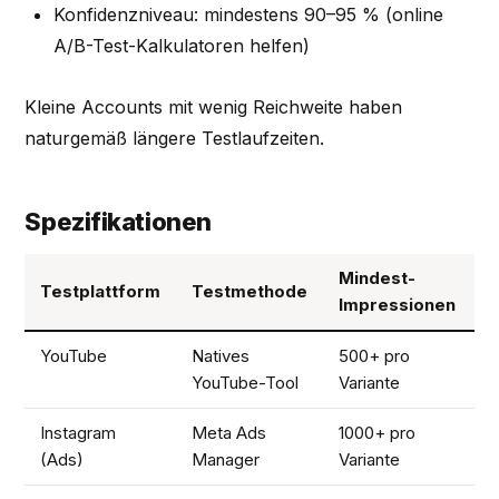
Konfidenzniveau: mindestens 90–95 % (online
A/B-Test-Kalkulatoren helfen)
Kleine Accounts mit wenig Reichweite haben
naturgemäß längere Testlaufzeiten.
Spezifikationen
Mindest-
Testplattform
Testmethode
T
Impressionen
YouTube
Natives
500+ pro
7
YouTube-Tool
Variante
Instagram
Meta Ads
1000+ pro
7
(Ads)
Manager
Variante