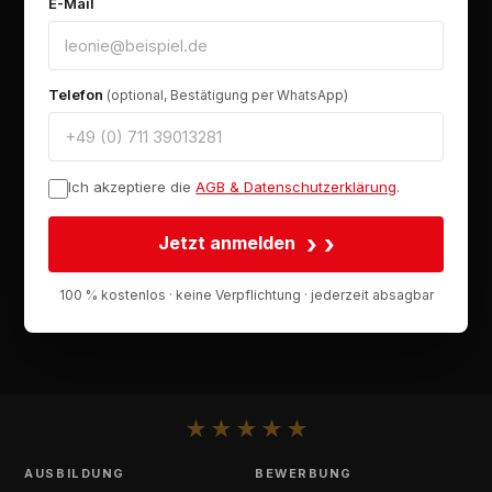
E-Mail
Telefon
(optional, Bestätigung per WhatsApp)
Ich akzeptiere die
AGB & Datenschutzerklärung
.
›
Jetzt anmelden
100 % kostenlos · keine Verpflichtung · jederzeit absagbar
★
★
★
★
★
AUSBILDUNG
BEWERBUNG