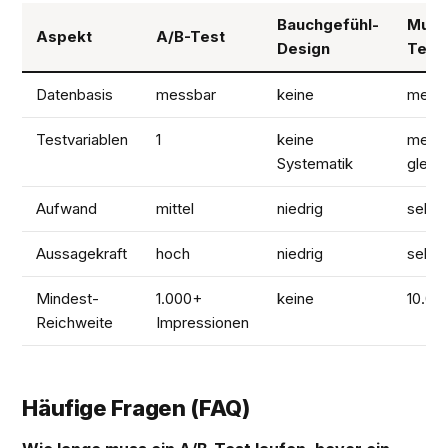
Bauchgefühl-
Multi
Aspekt
A/B-Test
Design
Test
Datenbasis
messbar
keine
mess
Testvariablen
1
keine
mehr
Systematik
gleich
Aufwand
mittel
niedrig
sehr 
Aussagekraft
hoch
niedrig
sehr 
Mindest-
1.000+
keine
10.00
Reichweite
Impressionen
Häufige Fragen (FAQ)